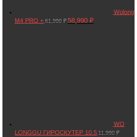
Wolong
58,990
₽
M4 PRO +
Первоначальная
Текущая
61,990
₽
цена
цена:
составляла
58,990 ₽.
61,990 ₽.
WO
LONGGU ГИРОСКУТЕР 10.5
11,990
₽