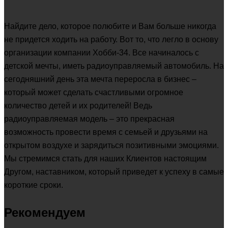
Найдите дело, которое полюбите и Вам больше никогда
не придется ходить на работу. Вот то, что легло в основу
организации компании Хобби-34. Все начиналось с
детской мечты, иметь радиоуправляемый автомобиль. На
сегодняшний день эта мечта переросла в бизнес –
который может сделать счастливыми огромное
количество детей и их родителей! Ведь
радиоуправляемая модель – это прекрасная
возможность провести время с семьей и друзьями на
открытом воздухе и зарядиться позитивными эмоциями.
Мы стремимся стать для наших Клиентов настоящим
Другом, наставником, который приведет к успеху в самые
короткие сроки.
Рекомендуем