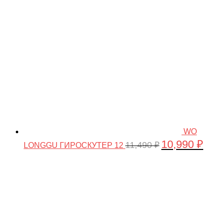
61,990 ₽.
WO
10,990
₽
Первоначальна
Теку
11,490
₽
LONGGU ГИРОСКУТЕР 12
цена
цена
составляла
10,99
11,490 ₽.