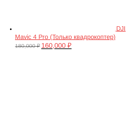
DJI
Mavic 4 Pro (Только квадрокоптер)
160,000
₽
Первоначальная
Текущая
180,000
₽
цена
цена:
составляла
160,000 ₽.
180,000 ₽.