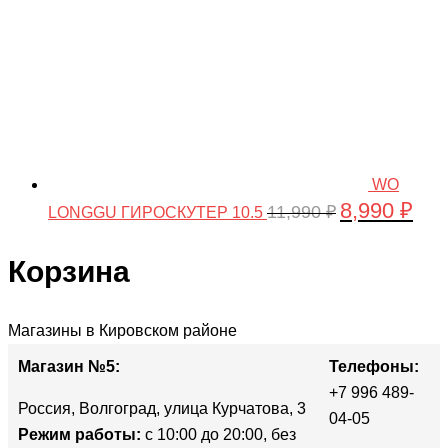
WO
8,990
₽
Первоначальн
Тек
11,990
₽
LONGGU ГИРОСКУТЕР 10.5
цена
цена
составляла
8,990
Корзина
11,990 ₽.
Прокрутка
Магазины в Кировском районе
вверх
Магазин №5:
Телефоны:
+7 996 489-
Россия, Волгоград, улица Курчатова, 3
04-05
Режим работы:
с 10:00 до 20:00, без