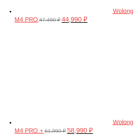
Wolong
44,990
₽
M4 PRO
Первоначальная
Текущая
47,490
₽
цена
цена:
составляла
44,990 ₽.
47,490 ₽.
Wolong
58,990
₽
M4 PRO +
Первоначальная
Текущая
61,990
₽