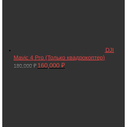
DJI
Mavic 4 Pro (Только квадрокоптер)
160,000
₽
Первоначальная
Текущая
180,000
₽
цена
цена:
составляла
160,000 ₽.
180,000 ₽.