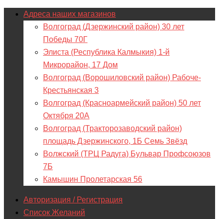
Адреса наших магазинов
Волгоград (Дзержинский район) 30 лет
Победы 70Г
Элиста (Республика Калмыкия) 1-й
Микрорайон, 17 Дом
Волгоград (Ворошиловский район) Рабоче-
Крестьянская 3
Волгоград (Красноармейский район) 50 лет
Октября 20А
Волгоград (Тракторозаводский район)
площадь Дзержинского, 1Б Семь Звёзд
Волжский (ТРЦ Радуга) Бульвар Профсоюзов
7Б
Камышин Пролетарская 56
Авторизация / Регистрация
Список Желаний