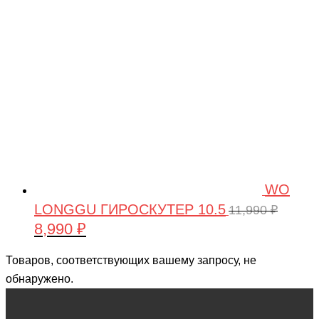
11,490 ₽.
WO
LONGGU ГИРОСКУТЕР 10.5
11,990
₽
8,990
₽
Первоначальная
Текущая
цена
цена:
Товаров, соответствующих вашему запросу, не
составляла
8,990 ₽.
обнаружено.
11,990 ₽.