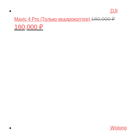
DJI
180,000
₽
Mavic 4 Pro (Только квадрокоптер)
160,000
₽
Первоначальная
Текущая
цена
цена:
составляла
160,000 ₽.
180,000 ₽.
Wolong