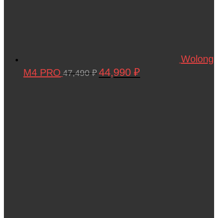
Wolong
44,990
₽
M4 PRO
Первоначальная
Текущая
47,490
₽
цена
цена:
составляла
44,990 ₽.
47,490 ₽.