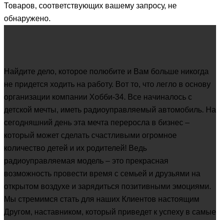
Товаров, соответствующих вашему запросу, не
составляла
8,990 ₽.
обнаружено.
11,990 ₽.
Найдите дело, которое полюбите и Вам больше никогда
не придется ходить на работу. Вот то, что легло в основу
организации компании Хобби-34. Все начиналось с
детской мечты, иметь радиоуправляемый автомобиль. На
сегодняшний день эта мечта переросла в бизнес –
который может сделать счастливыми огромное
количество детей и их родителей! Ведь
радиоуправляемая модель – это прекрасная
возможность провести время с семьей и друзьями на
открытом воздухе и зарядиться позитивными эмоциями.
Мы стремимся стать для наших Клиентов настоящим
Другом, наставником, который приведет к успеху в самые