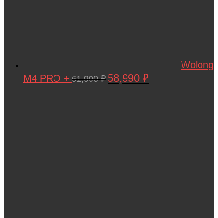
Wolong
58,990
₽
M4 PRO +
Первоначальная
Текущая
61,990
₽
цена
цена:
составляла
58,990 ₽.
61,990 ₽.