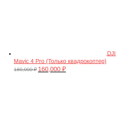
DJI
Mavic 4 Pro (Только квадрокоптер)
160,000
₽
Первоначальная
Текущая
180,000
₽
цена
цена:
составляла
160,000 ₽.
180,000 ₽.