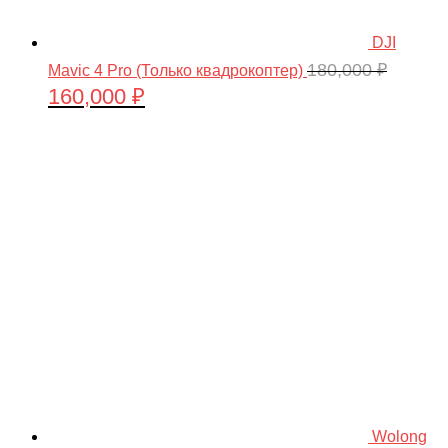
DJI
180,000
₽
Mavic 4 Pro (Только квадрокоптер)
160,000
₽
Первоначальная
Текущая
цена
цена:
составляла
160,000 ₽.
180,000 ₽.
Wolong