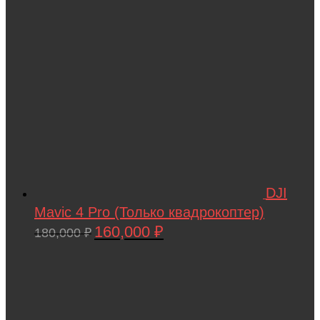
DJI
Mavic 4 Pro (Только квадрокоптер)
160,000
₽
Первоначальная
Текущая
180,000
₽
цена
цена:
составляла
160,000 ₽.
180,000 ₽.