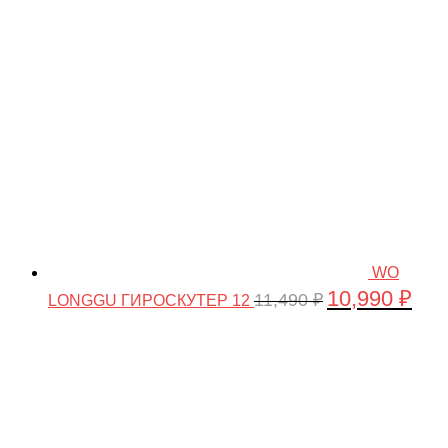
61,990 ₽.
WO
10,990
₽
Первоначальна
Теку
11,490
₽
LONGGU ГИРОСКУТЕР 12
цена
цена
составляла
10,99
11,490 ₽.