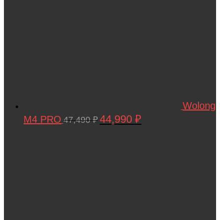
Wolong
44,990
₽
M4 PRO
Первоначальная
Текущая
47,490
₽
цена
цена:
составляла
44,990 ₽.
47,490 ₽.