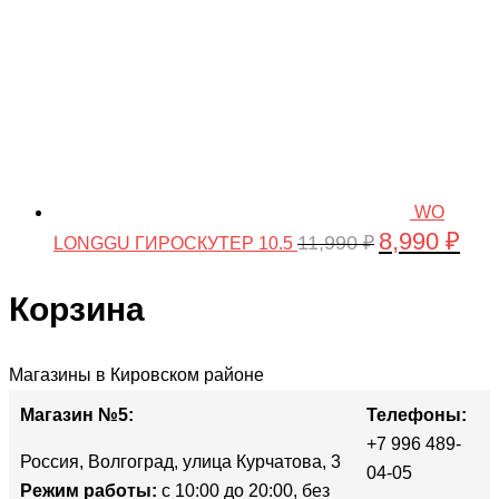
WO
8,990
₽
Первоначальн
Тек
11,990
₽
LONGGU ГИРОСКУТЕР 10.5
цена
цена
составляла
8,990
Корзина
11,990 ₽.
Прокрутка
Магазины в Кировском районе
вверх
Магазин №5:
Телефоны:
+7 996 489-
Россия, Волгоград, улица Курчатова, 3
04-05
Режим работы:
с 10:00 до 20:00, без