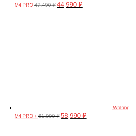
44,990
₽
Первоначальная
Текущая
47,490
₽
M4 PRO
цена
цена:
составляла
44,990 ₽.
47,490 ₽.
Wolong
58,990
₽
Первоначальная
Текущая
61,990
₽
M4 PRO +
цена
цена:
составляла
58,990 ₽.