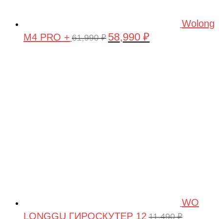
Wolong
58,990
₽
M4 PRO +
Первоначальная
Текущая
61,990
₽
цена
цена:
составляла
58,990 ₽.
61,990 ₽.
WO
LONGGU ГИРОСКУТЕР 12
11,490
₽