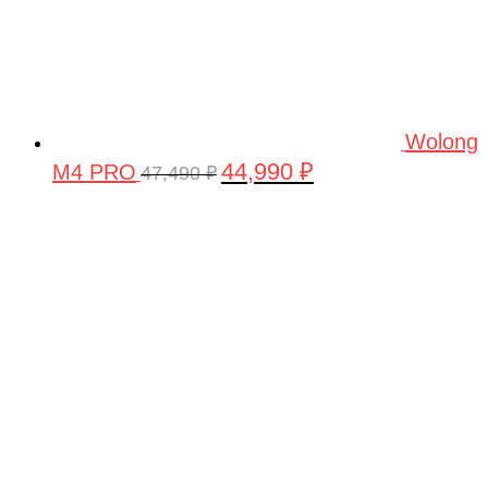
Wolong
44,990
₽
M4 PRO
Первоначальная
Текущая
47,490
₽
цена
цена:
составляла
44,990 ₽.
47,490 ₽.