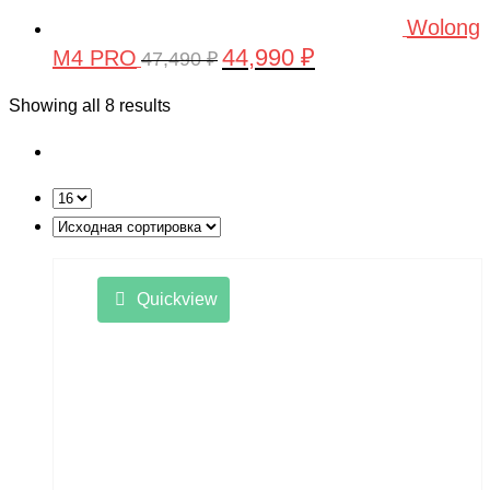
Wolong
44,990
₽
M4 PRO
Первоначальная
Текущая
47,490
₽
цена
цена:
Showing all 8 results
составляла
44,990 ₽.
47,490 ₽.
Quickview