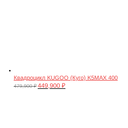
Квадроцикл KUGOO (Куго) K5MAX 400
449,900
₽
Первоначальная
Текущая
479,900
₽
цена
цена:
составляла
449,900 ₽.
479,900 ₽.