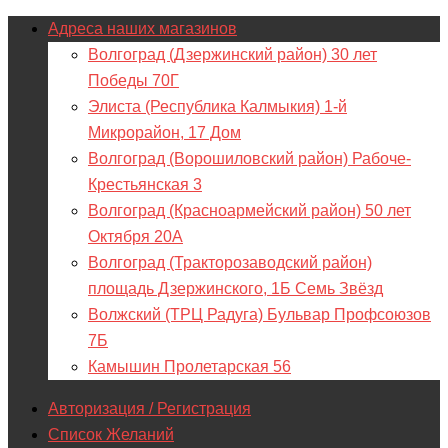
Адреса наших магазинов
Волгоград (Дзержинский район) 30 лет
Победы 70Г
Элиста (Республика Калмыкия) 1-й
Микрорайон, 17 Дом
Волгоград (Ворошиловский район) Рабоче-
Крестьянская 3
Волгоград (Красноармейский район) 50 лет
Октября 20А
Волгоград (Тракторозаводский район)
площадь Дзержинского, 1Б Семь Звёзд
Волжский (ТРЦ Радуга) Бульвар Профсоюзов
7Б
Камышин Пролетарская 56
Авторизация / Регистрация
Список Желаний