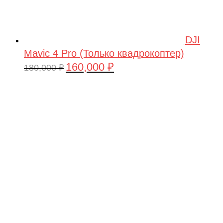
DJI
Mavic 4 Pro (Только квадрокоптер)
160,000
₽
Первоначальная
Текущая
180,000
₽
цена
цена:
составляла
160,000 ₽.
180,000 ₽.