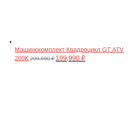
Машинокомплект Квадроцикл GT ATV
199,990
₽
200K
Первоначальная
Текущая
209,990
₽
цена
цена:
составляла
199,990 ₽.
209,990 ₽.