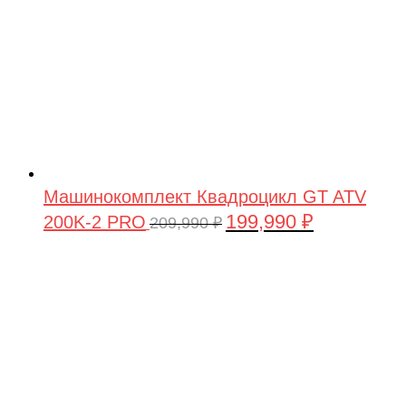
Машинокомплект Квадроцикл GT ATV
199,990
₽
200K-2 PRO
Первоначальная
Текущая
209,990
₽
цена
цена:
составляла
199,990 ₽.
209,990 ₽.