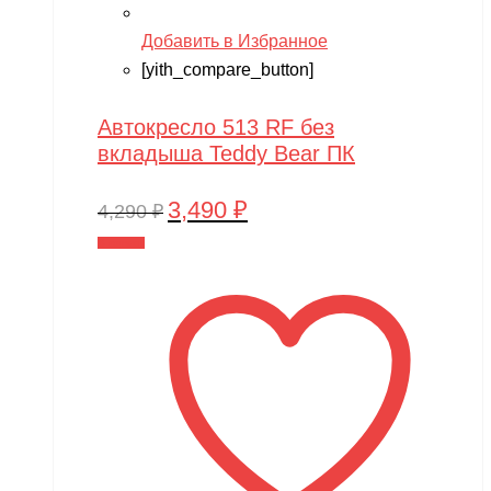
Добавить в Избранное
[yith_compare_button]
Автокресло 513 RF без
вкладыша Teddy Bear ПК
3,490
₽
Первоначальная
Текущая
4,290
₽
цена
цена:
В корзину
составляла
3,490 ₽.
4,290 ₽.