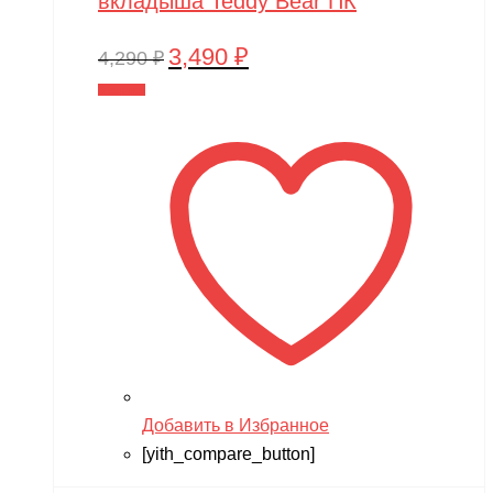
вкладыша Teddy Bear ПК
3,490
₽
Первоначальная
Текущая
4,290
₽
цена
цена:
В корзину
составляла
3,490 ₽.
4,290 ₽.
Добавить в Избранное
[yith_compare_button]