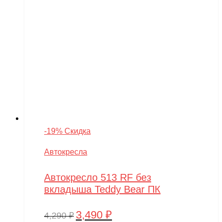
-19% Скидка
Автокресла
Автокресло 513 RF без
вкладыша Teddy Bear ПК
3,490
₽
Первоначальная
Текущая
4,290
₽