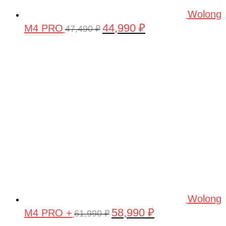
Wolong
44,990
₽
M4 PRO
Первоначальная
Текущая
47,490
₽
цена
цена:
составляла
44,990 ₽.
47,490 ₽.
Wolong
58,990
₽
M4 PRO +
Первоначальная
Текущая
61,990
₽
цена
цена: