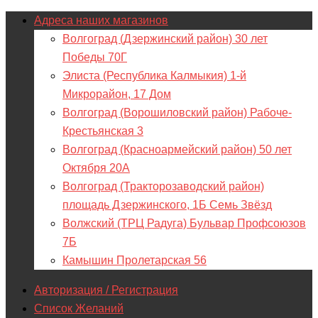
Адреса наших магазинов
Волгоград (Дзержинский район) 30 лет
Победы 70Г
Элиста (Республика Калмыкия) 1-й
Микрорайон, 17 Дом
Волгоград (Ворошиловский район) Рабоче-
Крестьянская 3
Волгоград (Красноармейский район) 50 лет
Октября 20А
Волгоград (Тракторозаводский район)
площадь Дзержинского, 1Б Семь Звёзд
Волжский (ТРЦ Радуга) Бульвар Профсоюзов
7Б
Камышин Пролетарская 56
Авторизация / Регистрация
Список Желаний