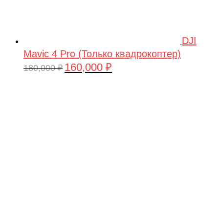
DJI
Mavic 4 Pro (Только квадрокоптер)
160,000
₽
Первоначальная
Текущая
180,000
₽
цена
цена:
составляла
160,000 ₽.
180,000 ₽.