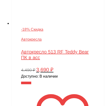
-18% Скидка
Автокресла
Автокресло 513 RF Teddy Bear
ПК в асс
3,690
₽
Первоначальная
Текущая
4,490
₽
цена
цена:
Доступно:
В наличии
составляла
3,690 ₽.
В корзину
4,490 ₽.