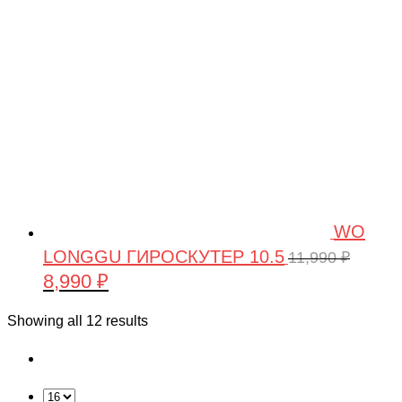
WO
LONGGU ГИРОСКУТЕР 10.5
11,990
₽
8,990
₽
Первоначальная
Текущая
цена
цена:
Showing all 12 results
составляла
8,990 ₽.
11,990 ₽.