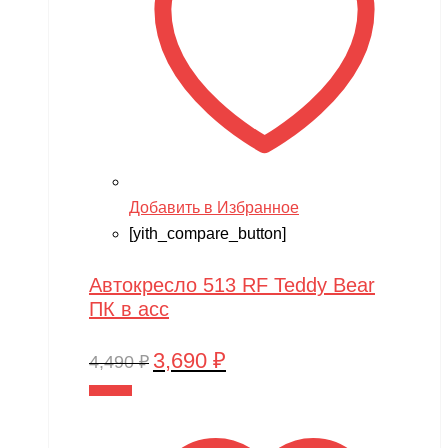
Добавить в Избранное
[yith_compare_button]
Автокресло 513 RF Teddy Bear
ПК в асс
3,690
₽
Первоначальная
Текущая
4,490
₽
цена
цена:
В корзину
составляла
3,690 ₽.
4,490 ₽.