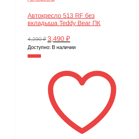
Автокресло 513 RF без
вкладыша Teddy Bear ПК
3,490
₽
Первоначальная
Текущая
4,290
₽
цена
цена:
Доступно:
В наличии
составляла
3,490 ₽.
В корзину
4,290 ₽.