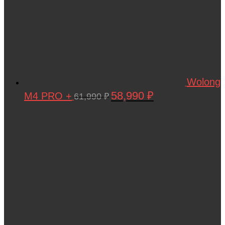
Wolong
58,990
₽
M4 PRO +
Первоначальная
Текущая
61,990
₽
цена
цена:
составляла
58,990 ₽.
61,990 ₽.