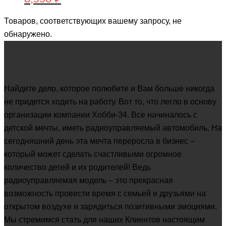
цена
цена:
Товаров, соответствующих вашему запросу, не
составляла
8,990 ₽.
обнаружено.
11,990 ₽.
Найдите дело, которое полюбите и Вам больше никогда
не придется ходить на работу. Вот то, что легло в основу
организации компании Хобби-34. Все начиналось с
детской мечты, иметь радиоуправляемый автомобиль. На
сегодняшний день эта мечта переросла в бизнес –
который может сделать счастливыми огромное
количество детей и их родителей! Ведь
радиоуправляемая модель – это прекрасная
возможность провести время с семьей и друзьями на
открытом воздухе и зарядиться позитивными эмоциями.
Мы стремимся стать для наших Клиентов настоящим