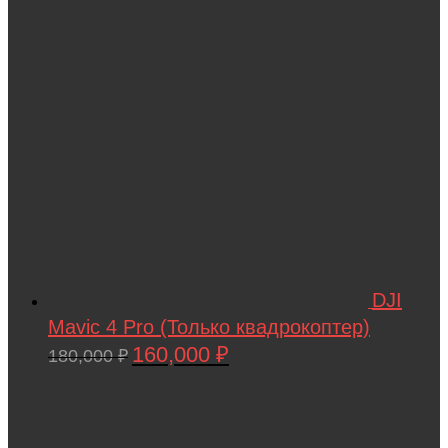
DJI
Mavic 4 Pro (Только квадрокоптер)
160,000
₽
Первоначальная
Текущая
180,000
₽
цена
цена:
составляла
160,000 ₽.
180,000 ₽.