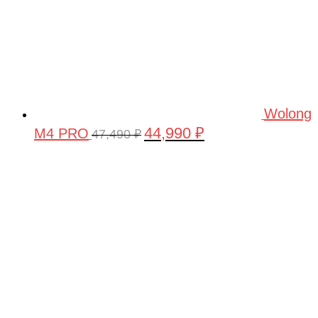
Wolong
44,990
₽
M4 PRO
Первоначальная
Текущая
47,490
₽
цена
цена:
составляла
44,990 ₽.
47,490 ₽.