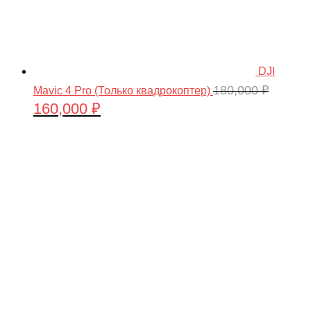
DJI
180,000
₽
Mavic 4 Pro (Только квадрокоптер)
160,000
₽
Первоначальная
Текущая
цена
цена:
составляла
160,000 ₽.
180,000 ₽.