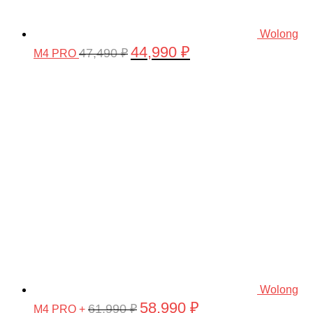
Wolong
44,990
₽
Первоначальная
Текущая
47,490
₽
M4 PRO
цена
цена:
составляла
44,990 ₽.
47,490 ₽.
Wolong
58,990
₽
Первоначальная
Текущая
61,990
₽
M4 PRO +