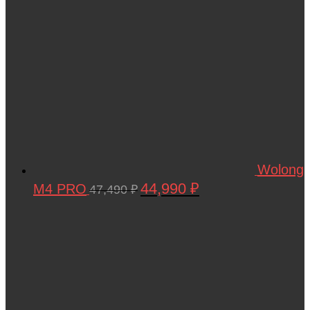
Wolong
44,990
₽
M4 PRO
Первоначальная
Текущая
47,490
₽
цена
цена:
составляла
44,990 ₽.
47,490 ₽.