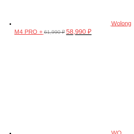
Wolong
58,990
₽
M4 PRO +
Первоначальная
Текущая
61,990
₽
цена
цена:
составляла
58,990 ₽.
61,990 ₽.
WO