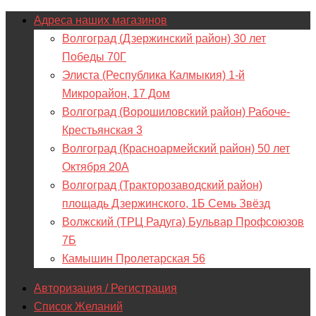
Адреса наших магазинов
Волгоград (Дзержинский район) 30 лет
Победы 70Г
Элиста (Республика Калмыкия) 1-й
Микрорайон, 17 Дом
Волгоград (Ворошиловский район) Рабоче-
Крестьянская 3
Волгоград (Красноармейский район) 50 лет
Октября 20А
Волгоград (Тракторозаводский район)
площадь Дзержинского, 1Б Семь Звёзд
Волжский (ТРЦ Радуга) Бульвар Профсоюзов
7Б
Камышин Пролетарская 56
Авторизация / Регистрация
Список Желаний