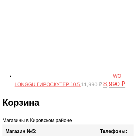
WO
8,990
₽
Первоначальн
Тек
11,990
₽
LONGGU ГИРОСКУТЕР 10.5
цена
цена
составляла
8,990
Корзина
11,990 ₽.
Прокрутка
Магазины в Кировском районе
вверх
Магазин №5:
Телефоны: