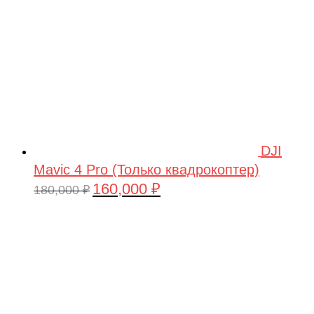
DJI
Mavic 4 Pro (Только квадрокоптер)
160,000
₽
Первоначальная
Текущая
180,000
₽
цена
цена:
составляла
160,000 ₽.
180,000 ₽.