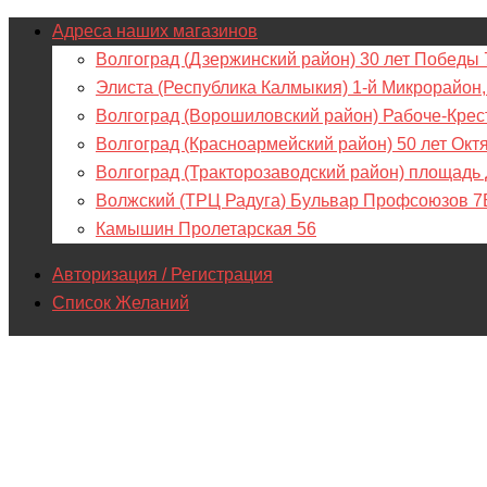
Адреса наших магазинов
Волгоград (Дзержинский район) 30 лет Победы 
Элиста (Республика Калмыкия) 1-й Микрорайон,
Волгоград (Ворошиловский район) Рабоче-Крес
Волгоград (Красноармейский район) 50 лет Окт
Волгоград (Тракторозаводский район) площадь
Волжский (ТРЦ Радуга) Бульвар Профсоюзов 7
Камышин Пролетарская 56
Авторизация / Регистрация
Список Желаний