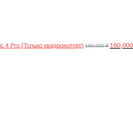
160,00
ic 4 Pro (Только квадрокоптер)
180,000
₽
Первоначальная
Текущая
цена
цена:
составляла
44,990 ₽.
47,490 ₽.