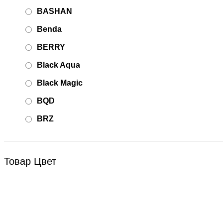
BASHAN
Benda
BERRY
Black Aqua
Black Magic
BQD
BRZ
Bsd Racing
BSQ
Товар Цвет
Bugatti
Cada Technics
CENNAM / Qileshi