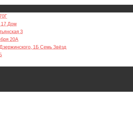
70Г
 17 Дом
тьянская 3
ября 20А
 Дзержинского, 1Б Семь Звёзд
Б