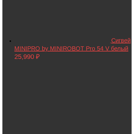
Rutrike
RWA
SDJIN-YING
Shipyard
Сигвей
SIBERTON
MINIPRO by MINIROBOT Pro 54 V белый
25,990
₽
Siger
SJRC
Skyboard
SkyRC
Slardar
SmartOne
Smer
Spard