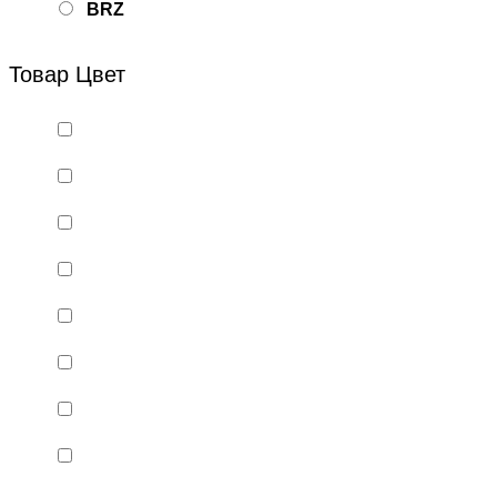
BRZ
Bsd Racing
Товар Цвет
BSQ
Bugatti
Cada Technics
CENNAM / Qileshi
CHENGHAO
Chi Lok Bo
DELTA
DJI
DMD
Double Eagle
Double Eagle Man