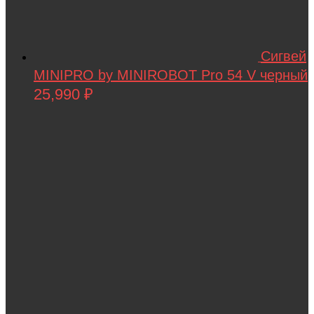
Standart
STELS
Сигвей
SUR-RON
MINIPRO by MINIROBOT Pro 54 V черный
25,990
₽
SYMA
Taigen
TAKOM
Tamiya
Team Associated
Team Orion
Technic
Techone
Tech team