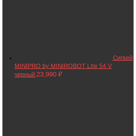
Progasi
QIHUI
Qike
Qunxing
RAMATTI
Сигвей
Rant
MINIPRO by MINIROBOT LIte 54 V
Rastar
23,990
₽
черный
Razor
Remo Hobby
Revell
RiverToys
Robotime