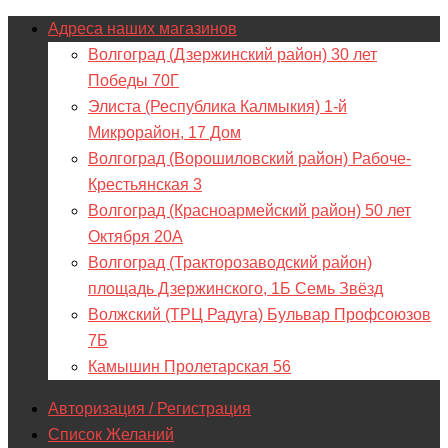
Адреса наших магазинов
Волгоград (Дзержинский район) 30 лет
Победы 70Г
Элиста (Республика Калмыкия) 1-й
Микрорайон, 17 Дом
Волгоград (Ворошиловский район) Рабоче-
Крестьянская 3
Волгоград (Красноармейский район) 50 лет
Октября 20А
Волгоград (Тракторозаводский район)
площадь Дзержинского, 1Б Семь Звёзд
Волжский (ТРЦ Радуга) Бульвар Профсоюзов
7Б
Камышин Пролетарская 56
Авторизация / Регистрация
Список Желаний