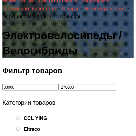
HOBBY34 | Магазин мототехники, экипировки и
спортивного инвентаря
>
Товары
>
Электротранспорт
>
Электровелосипеды / Велогибриды
Электровелосипеды /
Велогибриды
Фильтр товаров
Категории товаров
CCL YING
Eltreco