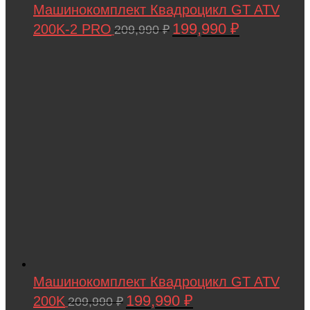
Машинокомплект Квадроцикл GT ATV
Wingsland
199,990
₽
200K-2 PRO
Первоначальная
Текущая
209,990
₽
Winter team
цена
цена:
Winyea
составляла
199,990 ₽.
209,990 ₽.
WLTOYS
Wolong
WPL
WXE
Xiaomi
XingBao
XIRO
XMX
Машинокомплект Квадроцикл GT ATV
YACOTA
199,990
₽
200K
Первоначальная
Текущая
209,990
₽