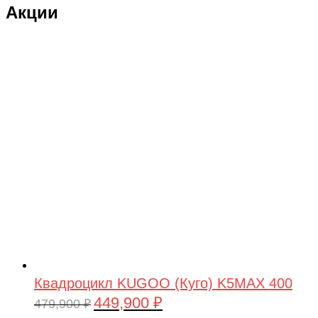
Акции
DRAGON
Dualtron
Eastern Express
ECX
ELTRECO
Evo Stunt
FAVORIT
Feilong
feilun
Freewing
Fullymax
Квадроцикл KUGOO (Куго) K5MAX 400
449,900
₽
FUTAI
Первоначальная
Текущая
479,900
₽