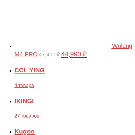
KINGBABY
KUGOO
KYOSHO
LanXiang
Legacy
Wolong
44,990
₽
M4 PRO
Первоначальная
Текущая
47,490
₽
Leisger
цена
цена:
Lemmo
CCL YING
составляла
44,990 ₽.
Lepin Technics
47,490 ₽.
4 товара
LishiToys
Little Sun
IKINGI
LongSen
27 товаров
Losi
Maisto
Kugoo