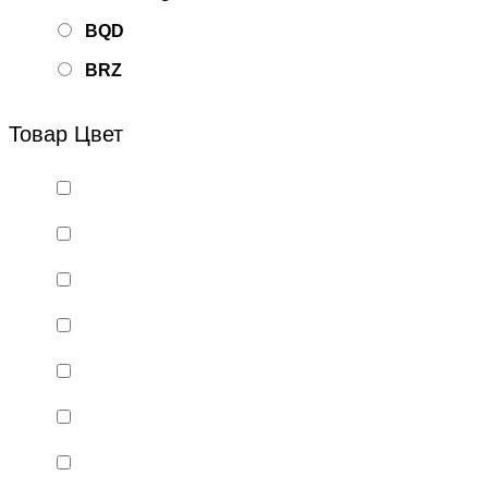
BQD
BRZ
Bsd Racing
Товар Цвет
BSQ
Bugatti
Cada Technics
CENNAM / Qileshi
CHENGHAO
Chi Lok Bo
DELTA
DJI
DMD