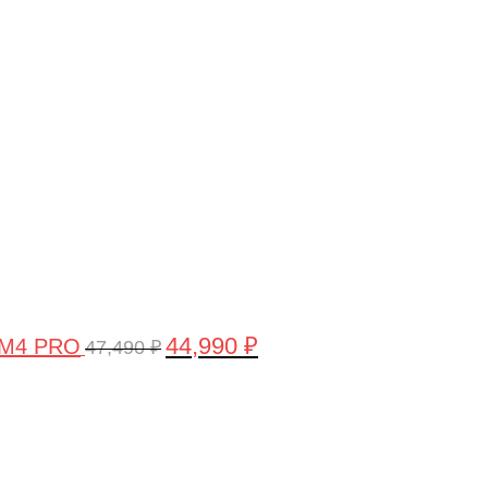
Первоначальная
Текущая
цена
цена:
составляла
44,990 ₽.
47,490 ₽.
44,990
₽
 M4 PRO
47,490
₽
Первоначальная
Текущая
цена
цена:
составляла
58,990 ₽.
61,990 ₽.