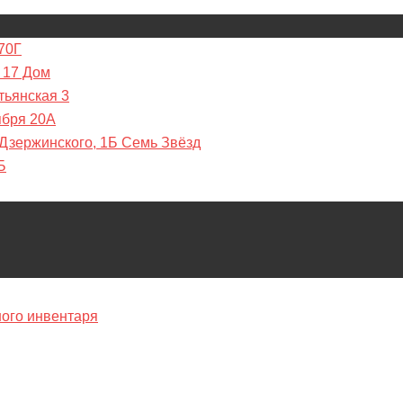
70Г
 17 Дом
тьянская 3
ября 20А
 Дзержинского, 1Б Семь Звёзд
Б