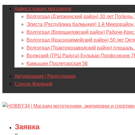
Адреса наших магазинов
Волгоград (Дзержинский район) 30 лет Победы 
Элиста (Республика Калмыкия) 1-й Микрорайон,
Волгоград (Ворошиловский район) Рабоче-Крес
Волгоград (Красноармейский район) 50 лет Окт
Волгоград (Тракторозаводский район) площадь
Волжский (ТРЦ Радуга) Бульвар Профсоюзов 7
Камышин Пролетарская 56
Авторизация / Регистрация
Список Желаний
Заявка