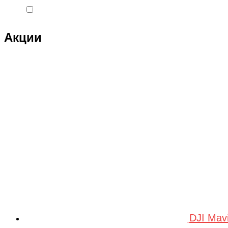
Double Eagle
Double Eagle Man
Акции
DRAGON
Dualtron
Eastern Express
ECX
ELTRECO
Evo Stunt
FAVORIT
Feilong
feilun
Freewing
DJI Mav
Fullymax