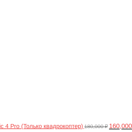
Первонач
цена
составлял
180,000 ₽.
160,00
ic 4 Pro (Только квадрокоптер)
180,000
₽