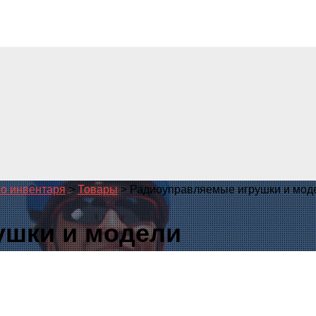
го инвентаря
>
Товары
>
Радиоуправляемые игрушки и мод
ушки и модели