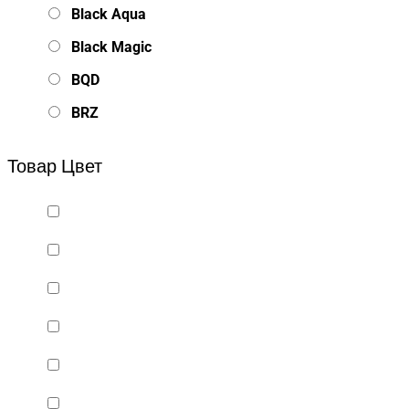
Black Aqua
Black Magic
BQD
BRZ
Bsd Racing
Товар Цвет
BSQ
Bugatti
Cada Technics
CENNAM / Qileshi
CHENGHAO
Chi Lok Bo
DELTA
DJI