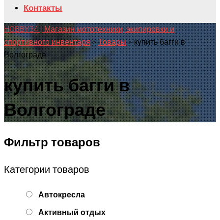
Контакты
HOBBY34 | Магазин мототехники, экипировки и
спортивного инвентаря
>
Товары
>
купить багги в
Волгограде
купить багги в
Волгограде
Фильтр товаров
Категории товаров
Автокресла
Активный отдых