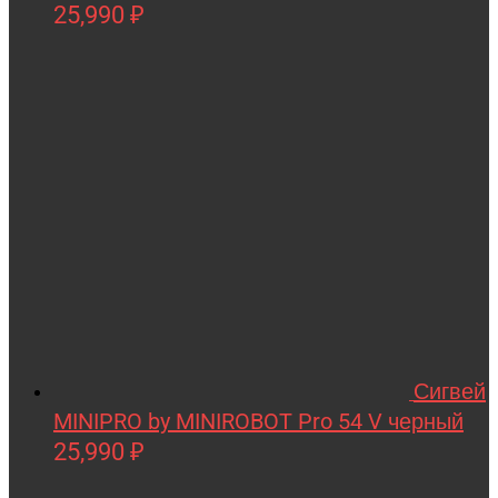
Tsinova
25,990
₽
TWITTER
ULTRON
Vaterra
VBPower
Velocifero
Viper
VMC
VolantexRC
Volteco
Сигвей
Voltrix
MINIPRO by MINIROBOT Pro 54 V черный
VTB
25,990
₽
Walkera