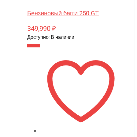
Motoland
Бензиновый багги 250 GT
MR.Hobby
MX
349,990
₽
MYTOY
Доступно:
В наличии
В корзину
MZ(Meizhi)
Nika
Nine Eagles
Novatrack
NVision
OAS
One Star
Phoenix Model
Pilage