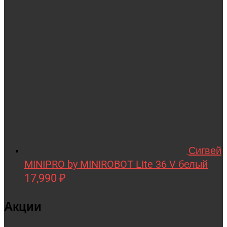
Wellness
Wels
WHITE SIBERIA
Wingsland
Winter team
Winyea
WLTOYS
Wolong
Сигвей
WPL
MINIPRO by MINIROBOT LIte 36 V белый
WXE
17,990
₽
Xiaomi
Акции
XingBao