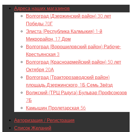
Адреса наших магазинов
Волгоград (Дзержинский район) 30 лет
Победы 70Г
Элиста (Республика Калмыкия) 1-й
Микрорайон, 17 Дом
Волгоград (Ворошиловский район) Рабоче-
Крестьянская 3
Волгоград (Красноармейский район) 50 лет
Октября 20А
Волгоград (Тракторозаводский район)
площадь Дзержинского, 1Б Семь Звёзд
Волжский (ТРЦ Радуга) Бульвар Профсоюзов
7Б
Камышин Пролетарская 56
Авторизация / Регистрация
Список Желаний