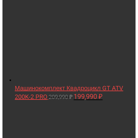
Мишутка
Моделист
Орто-пазл
Таврида
Тимка
Машинокомплект Квадроцикл GT ATV
199,990
₽
200K-2 PRO
Первоначальная
Текущая
209,990
₽
цена
цена:
составляла
199,990 ₽.
209,990 ₽.