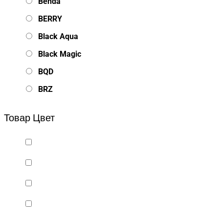
Benda
BERRY
Black Aqua
Black Magic
BQD
BRZ
Bsd Racing
Товар Цвет
BSQ
Bugatti
Cada Technics
CENNAM / Qileshi
CHENGHAO
Chi Lok Bo