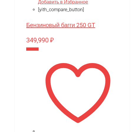
Добавить в Избранное
Play-Doh
[yith_compare_button]
Power plant
Бензиновый багги 250 GT
PowerVision
349,990
₽
Progasi
В корзину
QIHUI
Qike
Qunxing
RAMATTI
Rant
Rastar
Razor
Remo Hobby