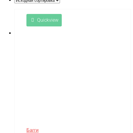
LongSen
Losi
Quickview
Maisto
Master Tools
Maverick
Mavic
Maytech
midway
MiniArt
MiniPro
MIRAGE-PNP
MJX
Багги