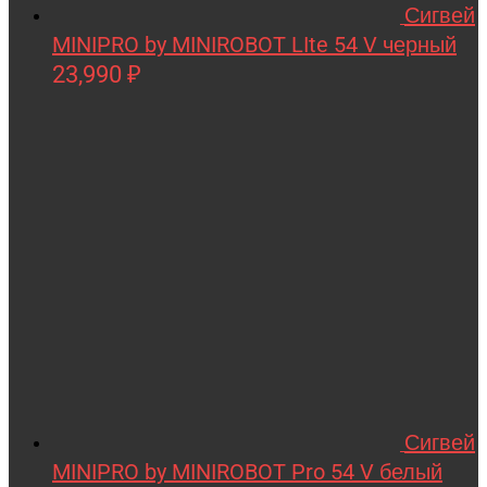
Сигвей
Technic
MINIPRO by MINIROBOT LIte 54 V черный
Techone
23,990
₽
Tech team
Teddy bear
TGB
The Power of Team Magic
Thunder Tiger
TianShun
TMBK
Torro
TRAXXAS
Сигвей
TRUMPETER
MINIPRO by MINIROBOT Pro 54 V белый