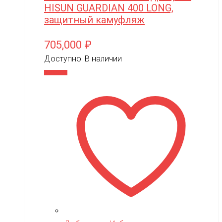
HISUN GUARDIAN 400 LONG,
MR.Hobby
защитный камуфляж
MX
705,000
₽
MYTOY
Доступно:
В наличии
MZ(Meizhi)
В корзину
Nika
Nine Eagles
Novatrack
NVision
OAS
One Star
Phoenix Model
Pilage