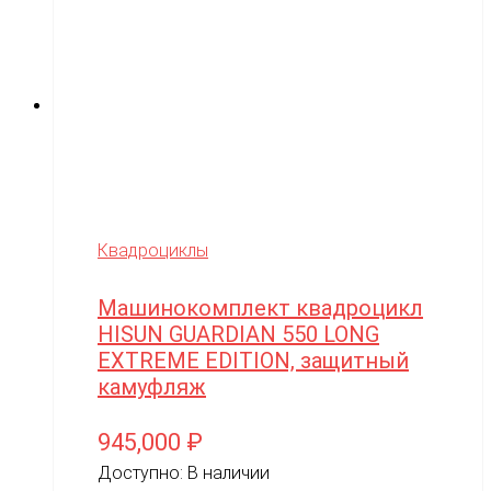
Wels
WHITE SIBERIA
Wingsland
Winter team
Winyea
WLTOYS
Квадроциклы
Wolong
Машинокомплект квадроцикл
WPL
HISUN GUARDIAN 550 LONG
WXE
EXTREME EDITION, защитный
камуфляж
Xiaomi
XingBao
945,000
₽
XIRO
Доступно:
В наличии