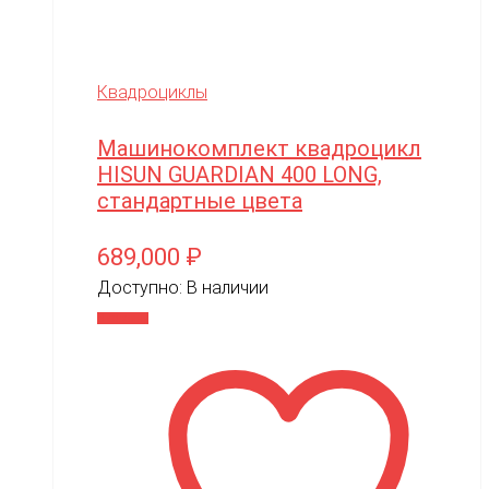
SmartOne
Smer
Spard
Квадроциклы
Standart
Машинокомплект квадроцикл
STELS
HISUN GUARDIAN 400 LONG,
стандартные цвета
SUR-RON
SYMA
689,000
₽
Taigen
Доступно:
В наличии
В корзину
TAKOM
Tamiya
Team Associated
Team Orion
Technic