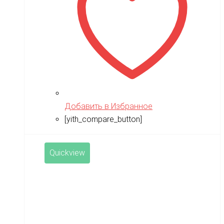
TWITTER
ULTRON
Vaterra
VBPower
Velocifero
Viper
Добавить в Избранное
VMC
[yith_compare_button]
VolantexRC
Volteco
Quickview
Voltrix
VTB
Walkera
Wellness