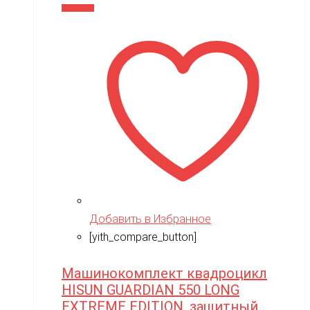
В корзину
XMX
YACOTA
YOKAMURA
Zaxboard
Zegan
ZEROTECH
ZhengGuang
Zhorya
Zing
Добавить в Избранное
ZING VINNI
[yith_compare_button]
ZLATEK
Машинокомплект квадроцикл
Zvezda
HISUN GUARDIAN 550 LONG
EXTREME EDITION, защитный