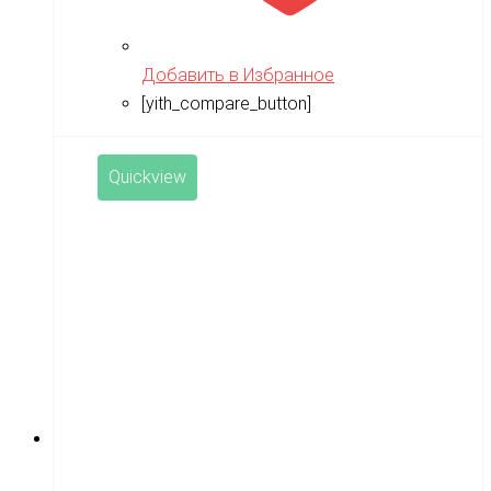
RiverToys
Robotime
Добавить в Избранное
[yith_compare_button]
Rutrike
RWA
Quickview
SDJIN-YING
Shipyard
SIBERTON
Siger
SJRC
Skyboard
SkyRC
Slardar