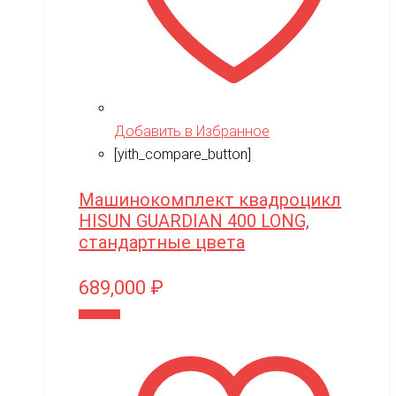
Techone
Tech team
Teddy bear
TGB
Добавить в Избранное
The Power of Team Magic
[yith_compare_button]
Thunder Tiger
Машинокомплект квадроцикл
TianShun
HISUN GUARDIAN 400 LONG,
стандартные цвета
TMBK
Torro
689,000
₽
TRAXXAS
В корзину
TRUMPETER
Tsinova