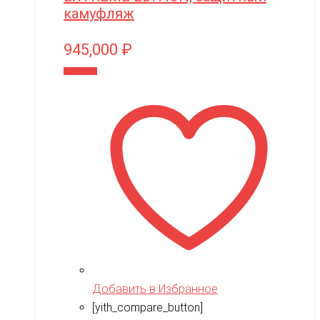
Мишутка
камуфляж
Моделист
945,000
₽
Орто-пазл
В корзину
Таврида
Тимка
Добавить в Избранное
[yith_compare_button]