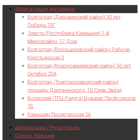
Адреса наших магазинов
Волгоград (Дзержинский район) 30 лет
Победы 70Г
Элиста (Республика Калмыкия) 1-й
Микрорайон, 17 Дом
Волгоград (Ворошиловский район) Рабоче-
Крестьянская 3
Волгоград (Красноармейский район) 50 лет
Октября 20А
Волгоград (Тракторозаводский район)
площадь Дзержинского, 1Б Семь Звёзд
Волжский (ТРЦ Радуга) Бульвар Профсоюзов
7Б
Камышин Пролетарская 56
Авторизация / Регистрация
Список Желаний