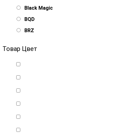
Black Magic
BQD
BRZ
Bsd Racing
Товар Цвет
BSQ
Bugatti
Cada Technics
CENNAM / Qileshi
CHENGHAO
Chi Lok Bo
DELTA
DJI