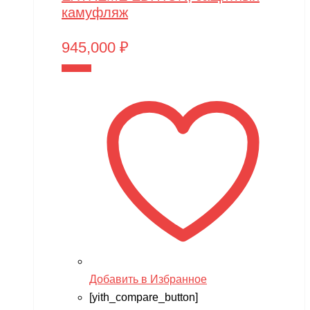
Мишутка
камуфляж
Моделист
945,000
₽
Орто-пазл
В корзину
Таврида
Тимка
Добавить в Избранное
[yith_compare_button]