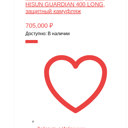
HISUN GUARDIAN 400 LONG,
MR.Hobby
защитный камуфляж
MX
705,000
₽
MYTOY
Доступно:
В наличии
MZ(Meizhi)
В корзину
Nika
Nine Eagles
Novatrack
NVision
OAS
One Star
Phoenix Model
Pilage