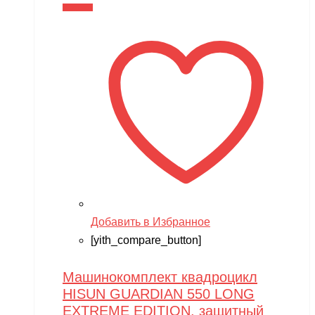
В корзину
XMX
YACOTA
YOKAMURA
Zaxboard
Zegan
ZEROTECH
ZhengGuang
Zhorya
Zing
Добавить в Избранное
ZING VINNI
[yith_compare_button]
ZLATEK
Машинокомплект квадроцикл
Zvezda
HISUN GUARDIAN 550 LONG
EXTREME EDITION, защитный