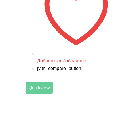
TWITTER
ULTRON
Vaterra
VBPower
Velocifero
Viper
Добавить в Избранное
VMC
[yith_compare_button]
VolantexRC
Volteco
Quickview
Voltrix
VTB
Walkera
Wellness