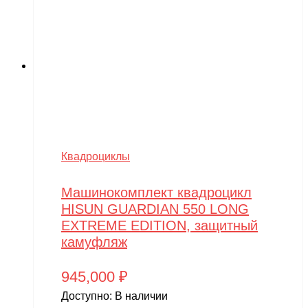
Wels
WHITE SIBERIA
Wingsland
Winter team
Winyea
WLTOYS
Квадроциклы
Wolong
Машинокомплект квадроцикл
WPL
HISUN GUARDIAN 550 LONG
WXE
EXTREME EDITION, защитный
камуфляж
Xiaomi
XingBao
945,000
₽
XIRO
Доступно:
В наличии