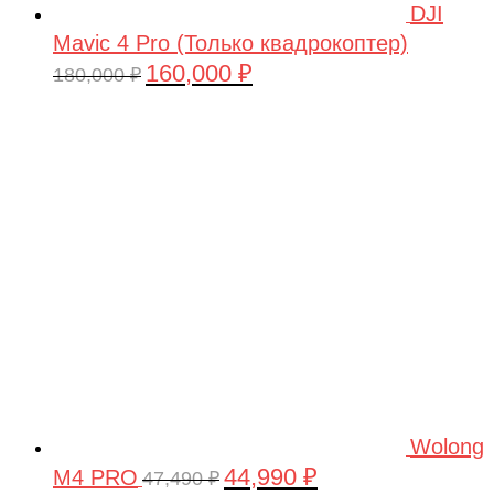
DJI
Fullymax
Mavic 4 Pro (Только квадрокоптер)
160,000
₽
FUTAI
Первоначальная
Текущая
180,000
₽
цена
цена:
Gensace
составляла
160,000 ₽.
Goldwing RC
180,000 ₽.
Green City
GT
Halten
Harleybella
HASEGAWA
Heller
Heng Long
Wolong
Himoto
44,990
₽
M4 PRO
Первоначальная
Текущая
47,490
₽