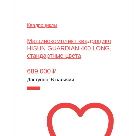
SmartOne
Smer
Spard
Квадроциклы
Standart
Машинокомплект квадроцикл
STELS
HISUN GUARDIAN 400 LONG,
стандартные цвета
SUR-RON
SYMA
689,000
₽
Taigen
Доступно:
В наличии
В корзину
TAKOM
Tamiya
Team Associated
Team Orion
Technic