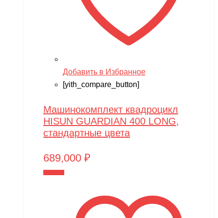
Techone
Tech team
Teddy bear
TGB
Добавить в Избранное
The Power of Team Magic
[yith_compare_button]
Thunder Tiger
Машинокомплект квадроцикл
TianShun
HISUN GUARDIAN 400 LONG,
стандартные цвета
TMBK
Torro
689,000
₽
TRAXXAS
В корзину
TRUMPETER
Tsinova