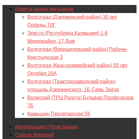
Адреса наших магазинов
Волгоград (Дзержинский район) 30 лет
Победы 70Г
Элиста (Республика Калмыкия) 1-й
Микрорайон, 17 Дом
Волгоград (Ворошиловский район) Рабоче-
Крестьянская 3
Волгоград (Красноармейский район) 50 лет
Октября 20А
Волгоград (Тракторозаводский район)
площадь Дзержинского, 1Б Семь Звёзд
Волжский (ТРЦ Радуга) Бульвар Профсоюзов
7Б
Камышин Пролетарская 56
Авторизация / Регистрация
Список Желаний