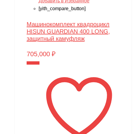
Добавить в Избранное
Play-Doh
[yith_compare_button]
Power plant
PowerVision
Машинокомплект квадроцикл
HISUN GUARDIAN 400 LONG,
Progasi
защитный камуфляж
QIHUI
705,000
₽
Qike
В корзину
Qunxing
RAMATTI
Rant
Rastar
Razor
Remo Hobby
Revell