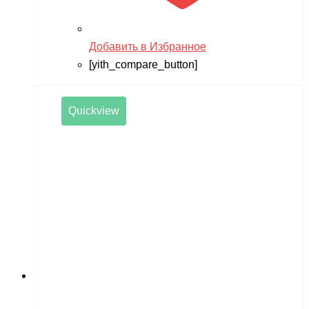
RiverToys
Robotime
Добавить в Избранное
[yith_compare_button]
Rutrike
RWA
Quickview
SDJIN-YING
Shipyard
SIBERTON
Siger
SJRC
Skyboard
SkyRC
Slardar