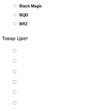
Black Magic
BQD
BRZ
Bsd Racing
Товар Цвет
BSQ
Bugatti
Cada Technics
CENNAM / Qileshi
CHENGHAO
Chi Lok Bo
DELTA
DJI