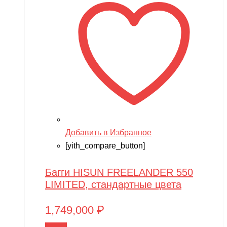
XMX
YACOTA
YOKAMURA
Zaxboard
Zegan
ZEROTECH
ZhengGuang
Добавить в Избранное
Zhorya
[yith_compare_button]
Zing
Багги HISUN FREELANDER 550
ZING VINNI
LIMITED, стандартные цвета
ZLATEK
1,749,000
₽
Zvezda
В корзину