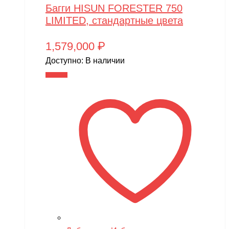
Багги HISUN FORESTER 750
MR.Hobby
LIMITED, стандартные цвета
MX
1,579,000
₽
MYTOY
Доступно:
В наличии
MZ(Meizhi)
В корзину
Nika
Nine Eagles
Novatrack
NVision
OAS
One Star
Phoenix Model
Pilage