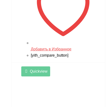
TWITTER
ULTRON
Vaterra
VBPower
Velocifero
Viper
Добавить в Избранное
VMC
[yith_compare_button]
VolantexRC
Quickview
Volteco
Voltrix
VTB
Walkera
Wellness