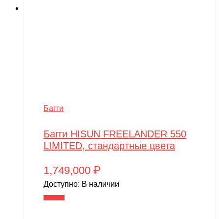
Wels
WHITE SIBERIA
Wingsland
Winter team
Winyea
WLTOYS
Багги
Wolong
Багги HISUN FREELANDER 550
WPL
LIMITED, стандартные цвета
WXE
1,749,000
₽
Xiaomi
Доступно:
В наличии
XingBao
В корзину
XIRO