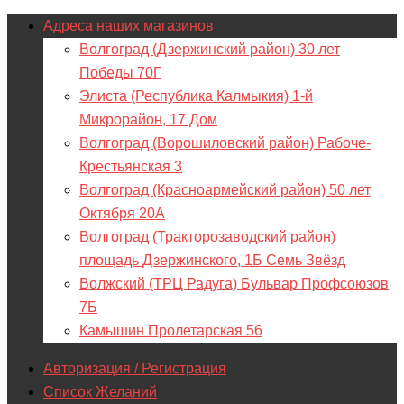
Адреса наших магазинов
Волгоград (Дзержинский район) 30 лет
Победы 70Г
Элиста (Республика Калмыкия) 1-й
Микрорайон, 17 Дом
Волгоград (Ворошиловский район) Рабоче-
Крестьянская 3
Волгоград (Красноармейский район) 50 лет
Октября 20А
Волгоград (Тракторозаводский район)
площадь Дзержинского, 1Б Семь Звёзд
Волжский (ТРЦ Радуга) Бульвар Профсоюзов
7Б
Камышин Пролетарская 56
Авторизация / Регистрация
Список Желаний