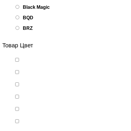
Black Magic
BQD
BRZ
Bsd Racing
Товар Цвет
BSQ
Bugatti
Cada Technics
CENNAM / Qileshi
CHENGHAO
Chi Lok Bo
DELTA
DJI