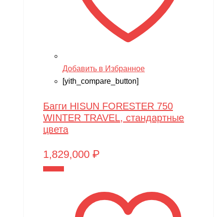
Techone
Tech team
Teddy bear
TGB
Добавить в Избранное
[yith_compare_button]
The Power of Team Magic
Thunder Tiger
Багги HISUN FORESTER 750
WINTER TRAVEL, стандартные
TianShun
цвета
TMBK
1,829,000
₽
Torro
В корзину
TRAXXAS
TRUMPETER
Tsinova