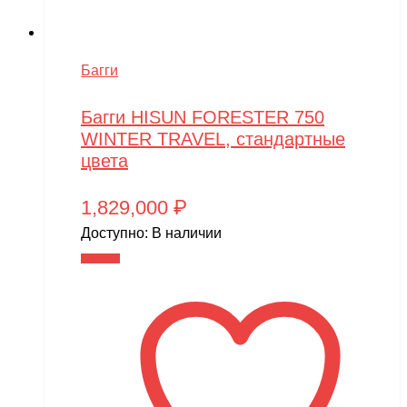
SmartOne
Smer
Багги
Spard
Standart
Багги HISUN FORESTER 750
WINTER TRAVEL, стандартные
STELS
цвета
SUR-RON
1,829,000
₽
SYMA
Доступно:
В наличии
Taigen
В корзину
TAKOM
Tamiya
Team Associated
Team Orion
Technic