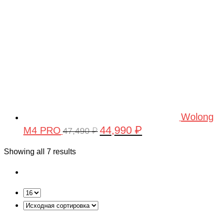
KAZI
Keye Toys
KINGBABY
KUGOO
KYOSHO
LanXiang
Legacy
Wolong
44,990
₽
M4 PRO
Первоначальная
Текущая
47,490
₽
Leisger
цена
цена:
Lemmo
Showing all 7 results
составляла
44,990 ₽.
Lepin Technics
47,490 ₽.
LishiToys
Little Sun