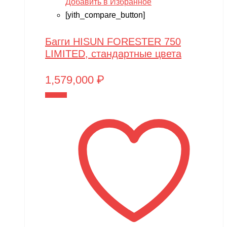
Добавить в Избранное
Play-Doh
[yith_compare_button]
Power plant
PowerVision
Багги HISUN FORESTER 750
LIMITED, стандартные цвета
Progasi
QIHUI
1,579,000
₽
Qike
В корзину
Qunxing
RAMATTI
Rant
Rastar
Razor
Remo Hobby
Revell