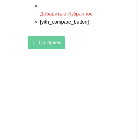
RiverToys
Добавить в Избранное
Robotime
[yith_compare_button]
Rutrike
RWA
Quickview
SDJIN-YING
Shipyard
SIBERTON
Siger
SJRC
Skyboard
SkyRC
Slardar