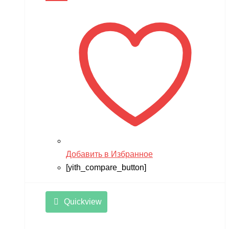
Мишутка
Моделист
Орто-пазл
Таврида
Тимка
Добавить в Избранное
[yith_compare_button]
Quickview