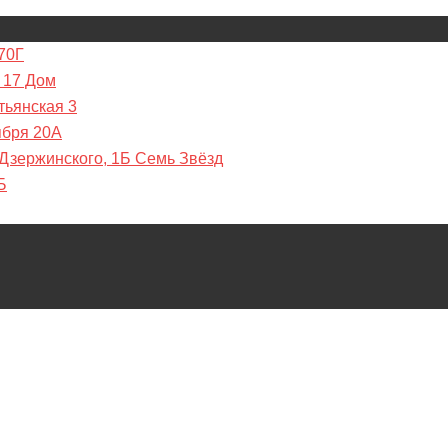
70Г
 17 Дом
тьянская 3
ября 20А
 Дзержинского, 1Б Семь Звёзд
Б