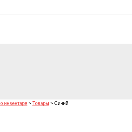
го инвентаря
>
Товары
>
Синий