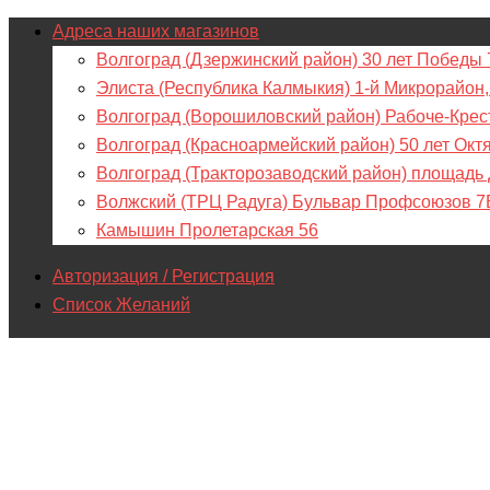
Адреса наших магазинов
Волгоград (Дзержинский район) 30 лет Победы 
Элиста (Республика Калмыкия) 1-й Микрорайон,
Волгоград (Ворошиловский район) Рабоче-Крес
Волгоград (Красноармейский район) 50 лет Окт
Волгоград (Тракторозаводский район) площадь
Волжский (ТРЦ Радуга) Бульвар Профсоюзов 7
Камышин Пролетарская 56
Авторизация / Регистрация
Список Желаний