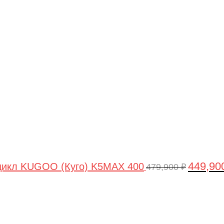
Первонач
цена
составля
479,900 ₽
449,90
цикл KUGOO (Куго) K5MAX 400
479,900
₽