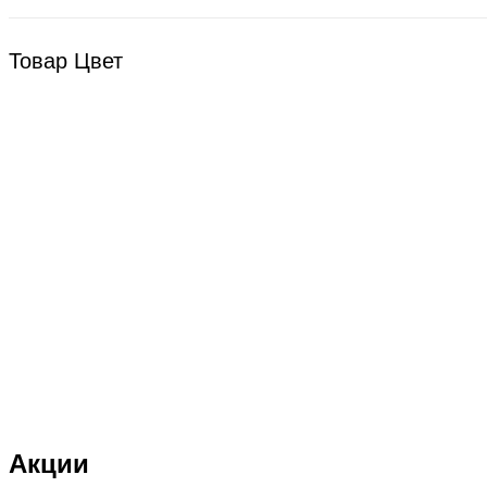
Bsd Racing
BSQ
Товар Цвет
Bugatti
Cada Technics
CENNAM / Qileshi
CHENGHAO
Chi Lok Bo
DELTA
DJI
DMD
Double Eagle
Double Eagle Man
Акции
DRAGON