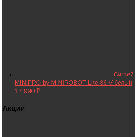
WHITE SIBERIA
Wingsland
Winter team
Winyea
WLTOYS
Wolong
WPL
Сигвей
MINIPRO by MINIROBOT LIte 36 V белый
WXE
17,990
₽
Xiaomi
XingBao
Акции
XIRO
XMX