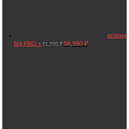
Wolong
58,990
₽
M4 PRO +
Первоначальная
Текущая
61,990
₽
цена
цена:
составляла
58,990 ₽.
61,990 ₽.