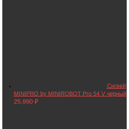
Vaterra
VBPower
Velocifero
Viper
VMC
VolantexRC
Volteco
Voltrix
Сигвей
MINIPRO by MINIROBOT Pro 54 V черный
VTB
25,990
₽
Walkera
Wellness
Wels