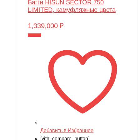
Багги HISUN SECTOR 750
PowerVision
LIMITED, камуфляжные цвета
Progasi
1,339,000
₽
QIHUI
В корзину
Qike
Qunxing
RAMATTI
Rant
Rastar
Razor
Remo Hobby
Revell
Добавить в Избранное
RiverToys
[yith_compare_button]