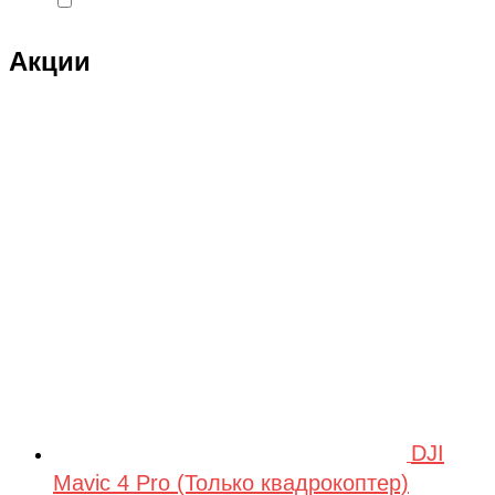
Double Eagle Man
Акции
DRAGON
Dualtron
Eastern Express
ECX
ELTRECO
Evo Stunt
FAVORIT
Feilong
feilun
Freewing
DJI
Fullymax
Mavic 4 Pro (Только квадрокоптер)