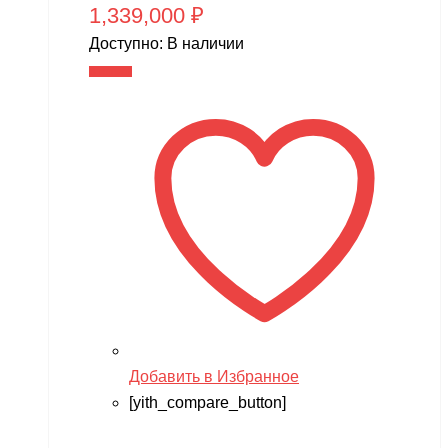
MX
1,339,000
₽
MYTOY
Доступно:
В наличии
В корзину
MZ(Meizhi)
Nika
Nine Eagles
Novatrack
NVision
OAS
One Star
Phoenix Model
Pilage
Добавить в Избранное
Play-Doh
[yith_compare_button]
Power plant