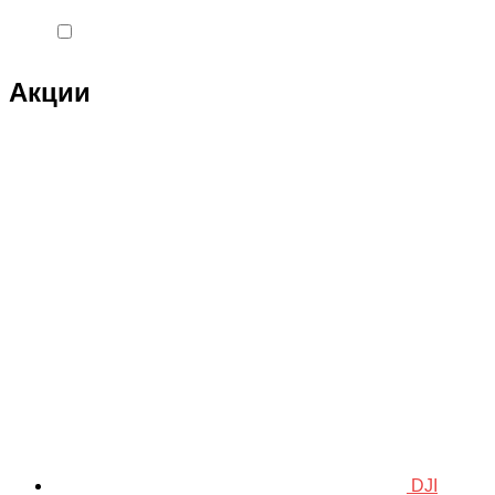
Double Eagle
Double Eagle Man
Акции
DRAGON
Dualtron
Eastern Express
ECX
ELTRECO
Evo Stunt
FAVORIT
Feilong
feilun
Freewing
DJI