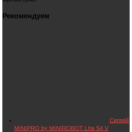
Spard
Рекомендуем
Standart
STELS
SUR-RON
SYMA
Taigen
TAKOM
Tamiya
Team Associated
Team Orion
Technic
Сигвей
Techone
MINIPRO by MINIROBOT LIte 54 V