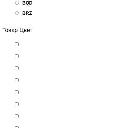
BQD
BRZ
Bsd Racing
Товар Цвет
BSQ
Bugatti
Cada Technics
CENNAM / Qileshi
CHENGHAO
Chi Lok Bo
DELTA
DJI
DMD
Double Eagle