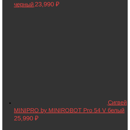
23,990
₽
черный
Tech team
Teddy bear
TGB
The Power of Team Magic
Thunder Tiger
TianShun
TMBK
Torro
TRAXXAS
TRUMPETER
Сигвей
Tsinova
MINIPRO by MINIROBOT Pro 54 V белый
25,990
₽
TWITTER
ULTRON