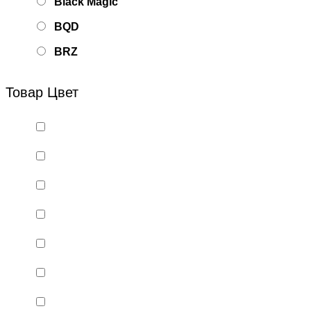
Black Magic
BQD
BRZ
Bsd Racing
Товар Цвет
BSQ
Bugatti
Cada Technics
CENNAM / Qileshi
CHENGHAO
Chi Lok Bo
DELTA
DJI
DMD