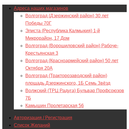
Адреса наших магазинов
Волгоград (Дзержинский район) 30 лет
Победы 70Г
Элиста (Республика Калмыкия) 1-й
Микрорайон, 17 Дом
Волгоград (Ворошиловский район) Рабоче-
Крестьянская 3
Волгоград (Красноармейский район) 50 лет
Октября 20А
Волгоград (Тракторозаводский район)
площадь Дзержинского, 1Б Семь Звёзд
Волжский (ТРЦ Радуга) Бульвар Профсоюзов
7Б
Камышин Пролетарская 56
Авторизация / Регистрация
Список Желаний