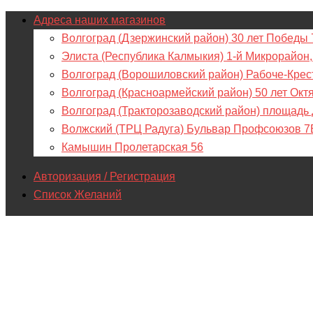
Адреса наших магазинов
Волгоград (Дзержинский район) 30 лет Победы 
Элиста (Республика Калмыкия) 1-й Микрорайон,
Волгоград (Ворошиловский район) Рабоче-Крес
Волгоград (Красноармейский район) 50 лет Окт
Волгоград (Тракторозаводский район) площадь
Волжский (ТРЦ Радуга) Бульвар Профсоюзов 7
Камышин Пролетарская 56
Авторизация / Регистрация
Список Желаний