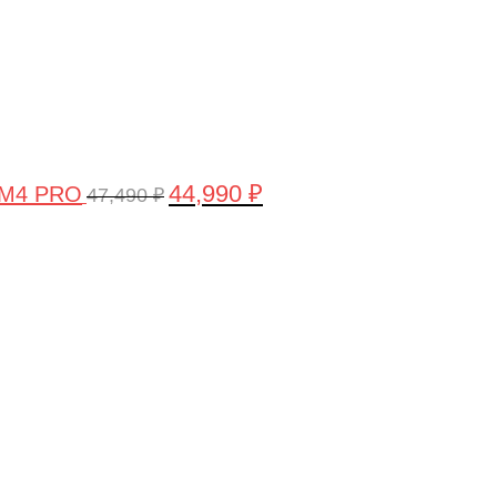
44,990
₽
 M4 PRO
47,490
₽
Первоначальная
Текущая
цена
цена:
составляла
58,990 ₽.
61,990 ₽.