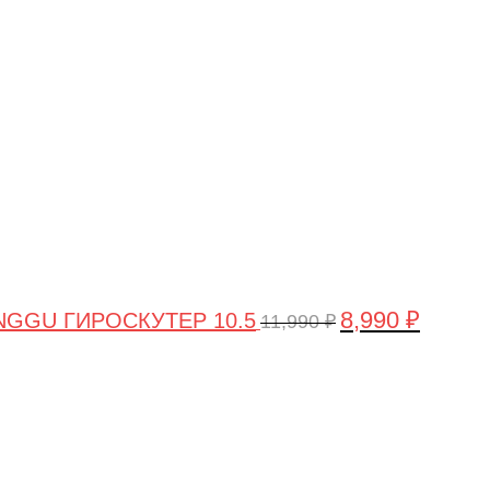
цена
цена:
составляла
8,990 ₽.
11,990 ₽.
8,990
₽
GGU ГИРОСКУТЕР 10.5
11,990
₽