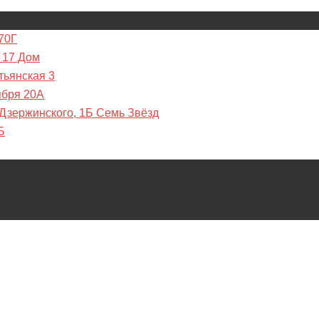
70Г
 17 Дом
тьянская 3
ября 20А
 Дзержинского, 1Б Семь Звёзд
Б