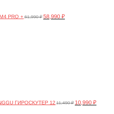
58,990
₽
 M4 PRO +
61,990
₽
Первоначальная
Текущая
цена
цена:
составляла
10,990 ₽.
11,490 ₽.
10,990
₽
NGGU ГИРОСКУТЕР 12
11,490
₽
Первоначальная
Текущая