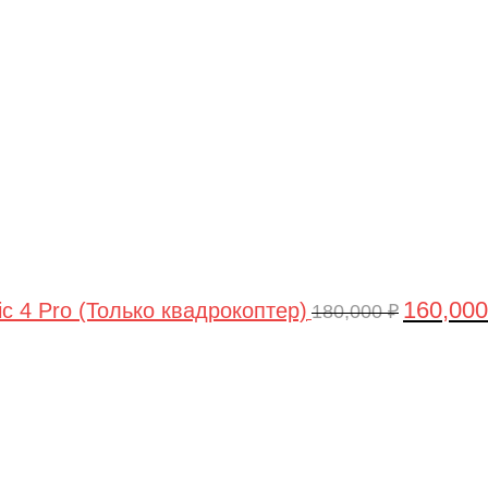
цена
составлял
180,000 ₽.
160,00
ic 4 Pro (Только квадрокоптер)
180,000
₽
Первоначальная
Текущая
цена
цена:
составляла
44,990 ₽.
47,490 ₽.