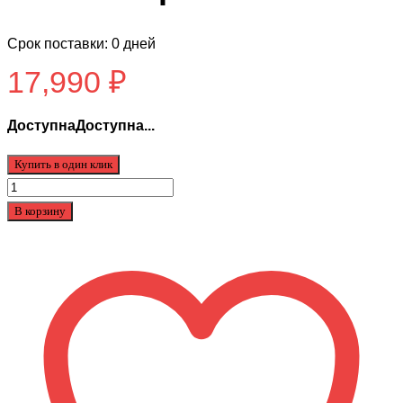
Срок поставки: 0 дней
17,990
₽
ДоступнаДоступна...
Купить в один клик
Количество
товара
В корзину
Аккумулятор
для
kugoo
X1
13ah
оригинал