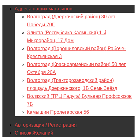
Адреса наших магазинов
Волгоград (Дзержинский район) 30 лет
Победы 70Г
Элиста (Республика Калмыкия) 1-й
Микрорайон, 17 Дом
Волгоград (Ворошиловский район) Рабоче-
Крестьянская 3
Волгоград (Красноармейский район) 50 лет
Октября 20А
Волгоград (Тракторозаводский район)
площадь Дзержинского, 1Б Семь Звёзд
Волжский (ТРЦ Радуга) Бульвар Профсоюзов
7Б
Камышин Пролетарская 56
Авторизация / Регистрация
Список Желаний