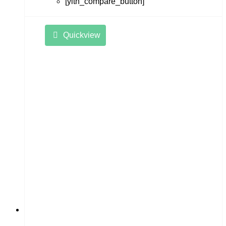
[yith_compare_button]
Quickview