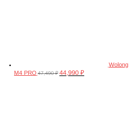
Wolong
44,990
₽
M4 PRO
Первоначальная
Текущая
47,490
₽
цена
цена:
составляла
44,990 ₽.
47,490 ₽.