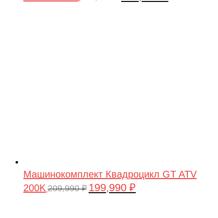
цена
цена:
составляла
199,990 ₽.
209,990 ₽.
Машинокомплект Квадроцикл GT ATV
199,990
₽
200K
Первоначальная
Текущая
209,990
₽
цена
цена:
составляла
199,990 ₽.