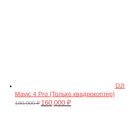
209,990 ₽.
DJI
Mavic 4 Pro (Только квадрокоптер)
160,000
₽
Первоначальная
Текущая
180,000
₽
цена
цена:
составляла
160,000 ₽.
180,000 ₽.