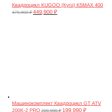
Квадроцикл KUGOO (Куго) K5MAX 400
449,900
₽
Первоначальная
Текущая
479,900
₽
цена
цена:
составляла
449,900 ₽.
479,900 ₽.
Машинокомплект Квадроцикл GT ATV
199,990
₽
200K-2 PRO
Первоначальная
Текущая
209,990
₽