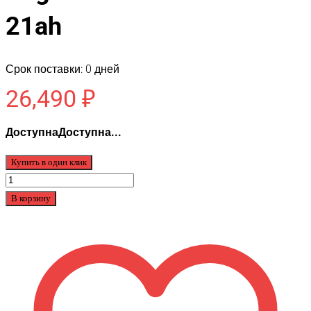
21ah
Срок поставки: 0 дней
26,490
₽
ДоступнаДоступна...
Купить в один клик
Количество
товара
В корзину
Аккумулятор
для
Kugookirin
V3
Pro
60v