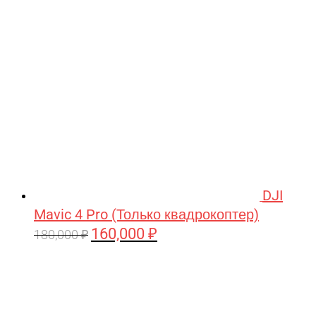
209,990 ₽.
DJI
Mavic 4 Pro (Только квадрокоптер)
160,000
₽
Первоначальная
Текущая
180,000
₽
цена
цена:
составляла
160,000 ₽.
180,000 ₽.