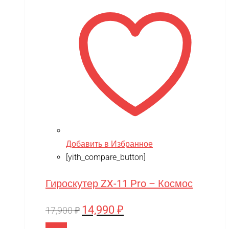
Добавить в Избранное
[yith_compare_button]
Гироскутер ZX-11 Pro – Космос
14,990
₽
Первоначальная
Текущая
17,900
₽
цена
цена:
В корзину