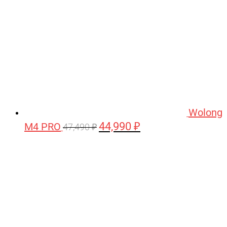
Wolong
44,990
₽
M4 PRO
Первоначальная
Текущая
47,490
₽
цена
цена:
составляла
44,990 ₽.
47,490 ₽.