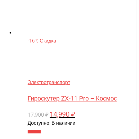
-16% Скидка
Электротранспорт
Гироскутер ZX-11 Pro – Космос
14,990
₽
Первоначальная
Текущая
17,900
₽
цена
цена:
Доступно:
В наличии
составляла
14,990 ₽.
В корзину
17,900 ₽.