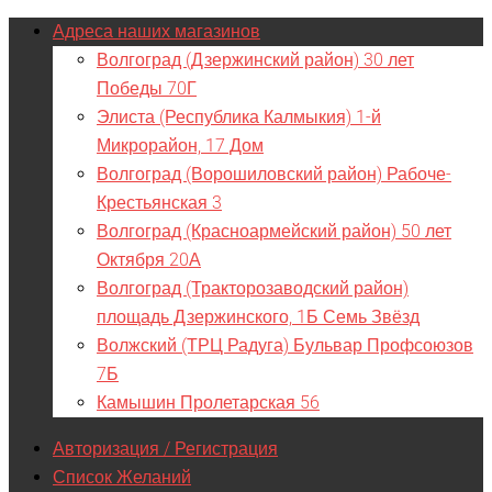
Адреса наших магазинов
Волгоград (Дзержинский район) 30 лет
Победы 70Г
Элиста (Республика Калмыкия) 1-й
Микрорайон, 17 Дом
Волгоград (Ворошиловский район) Рабоче-
Крестьянская 3
Волгоград (Красноармейский район) 50 лет
Октября 20А
Волгоград (Тракторозаводский район)
площадь Дзержинского, 1Б Семь Звёзд
Волжский (ТРЦ Радуга) Бульвар Профсоюзов
7Б
Камышин Пролетарская 56
Авторизация / Регистрация
Список Желаний