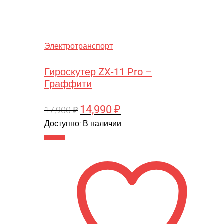
Электротранспорт
Гироскутер ZX-11 Pro –
Граффити
14,990
₽
Первоначальная
Текущая
17,900
₽
цена
цена:
Доступно:
В наличии
составляла
14,990 ₽.
В корзину
17,900 ₽.