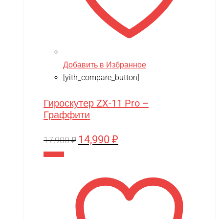
Добавить в Избранное
[yith_compare_button]
Гироскутер ZX-11 Pro –
Граффити
14,990
₽
Первоначальная
Текущая
17,900
₽
цена
цена:
В корзину
составляла
14,990 ₽.
17,900 ₽.