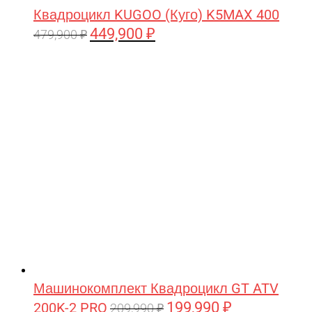
Квадроцикл KUGOO (Куго) K5MAX 400
449,900
₽
Первоначальная
Текущая
479,900
₽
цена
цена:
составляла
449,900 ₽.
479,900 ₽.
Машинокомплект Квадроцикл GT ATV
199,990
₽
200K-2 PRO
Первоначальная
Текущая
209,990
₽