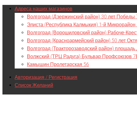
Адреса наших магазинов
Волгоград (Дзержинский район) 30 лет Победы 
Элиста (Республика Калмыкия) 1-й Микрорайон,
Волгоград (Ворошиловский район) Рабоче-Крес
Волгоград (Красноармейский район) 50 лет Окт
Волгоград (Тракторозаводский район) площадь
Волжский (ТРЦ Радуга) Бульвар Профсоюзов 7
Камышин Пролетарская 56
Авторизация / Регистрация
Список Желаний