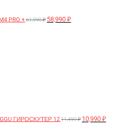
58,990
₽
M4 PRO +
61,990
₽
Первоначальная
Текущая
цена
цена:
составляла
10,990 ₽.
11,490 ₽.
10,990
₽
GGU ГИРОСКУТЕР 12
11,490
₽
Первоначальная
Текущая