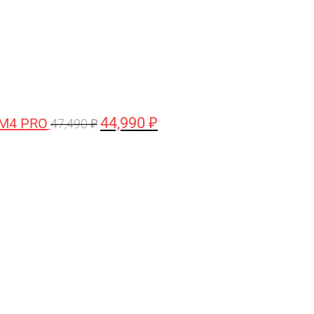
44,990
₽
 M4 PRO
47,490
₽
Первоначальная
Текущая
цена
цена:
составляла
58,990 ₽.
61,990 ₽.