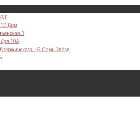
70Г
 17 Дом
тьянская 3
ября 20А
 Дзержинского, 1Б Семь Звёзд
Б