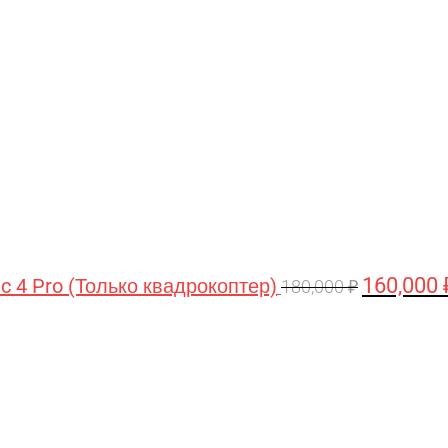
цена
составляла
180,000 ₽.
160,000
ic 4 Pro (Только квадрокоптер)
180,000
₽
Первоначальная
Текущая
цена
цена:
составляла
44,990 ₽.
47,490 ₽.