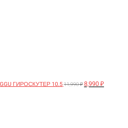
цена
цена:
составляла
8,990 ₽.
11,990 ₽.
8,990
₽
GGU ГИРОСКУТЕР 10.5
11,990
₽