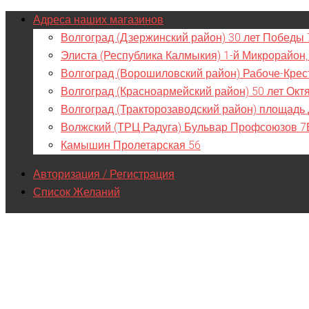
Адреса наших магазинов
Волгоград (Дзержинский район) 30 лет Победы 
Элиста (Республика Калмыкия) 1-й Микрорайон,
Волгоград (Ворошиловский район) Рабоче-Крес
Волгоград (Красноармейский район) 50 лет Окт
Волгоград (Тракторозаводский район) площадь
Волжский (ТРЦ Радуга) Бульвар Профсоюзов 7
Камышин Пролетарская 56
Авторизация / Регистрация
Список Желаний