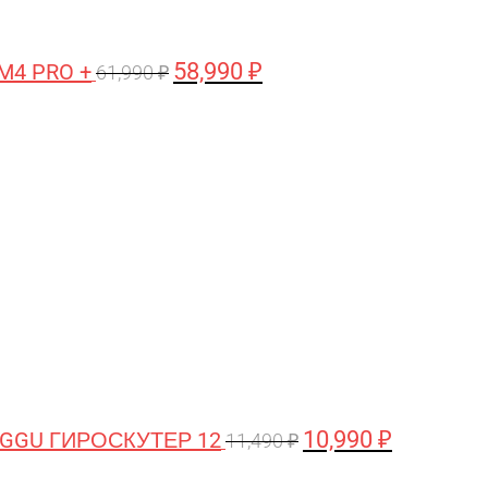
58,990
₽
M4 PRO +
61,990
₽
Первоначальная
Текущая
цена
цена:
составляла
10,990 ₽.
11,490 ₽.
10,990
₽
GGU ГИРОСКУТЕР 12
11,490
₽
Первоначальная
Текущая