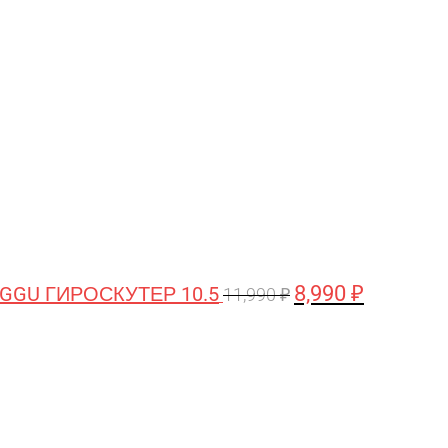
цена
цена:
составляла
8,990 ₽.
11,990 ₽.
8,990
₽
GGU ГИРОСКУТЕР 10.5
11,990
₽