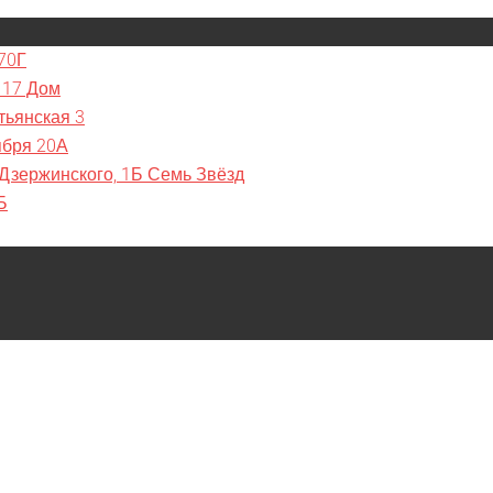
70Г
 17 Дом
тьянская 3
ября 20А
 Дзержинского, 1Б Семь Звёзд
Б