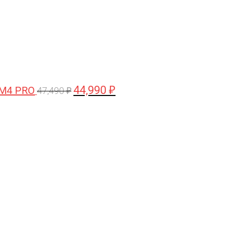
44,990
₽
 M4 PRO
47,490
₽
Первоначальная
Текущая
цена
цена:
составляла
58,990 ₽.
61,990 ₽.