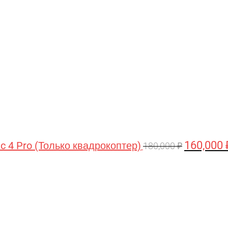
цена
составляла
180,000 ₽.
160,000
ic 4 Pro (Только квадрокоптер)
180,000
₽
Первоначальная
Текущая
цена
цена:
составляла
44,990 ₽.
47,490 ₽.