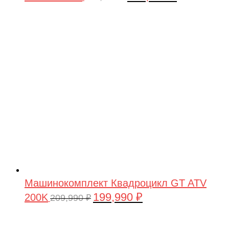
цена
цена:
составляла
199,990 ₽.
209,990 ₽.
Машинокомплект Квадроцикл GT ATV
199,990
₽
200K
Первоначальная
Текущая
209,990
₽
цена
цена:
составляла
199,990 ₽.