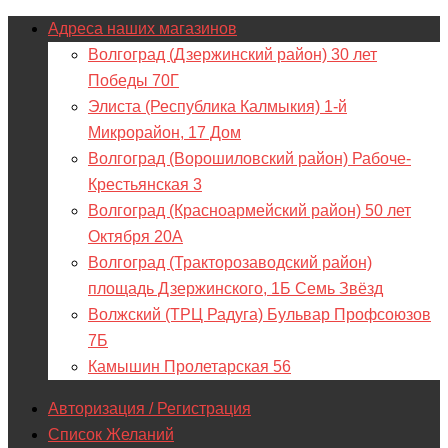
Адреса наших магазинов
Волгоград (Дзержинский район) 30 лет
Победы 70Г
Элиста (Республика Калмыкия) 1-й
Микрорайон, 17 Дом
Волгоград (Ворошиловский район) Рабоче-
Крестьянская 3
Волгоград (Красноармейский район) 50 лет
Октября 20А
Волгоград (Тракторозаводский район)
площадь Дзержинского, 1Б Семь Звёзд
Волжский (ТРЦ Радуга) Бульвар Профсоюзов
7Б
Камышин Пролетарская 56
Авторизация / Регистрация
Список Желаний