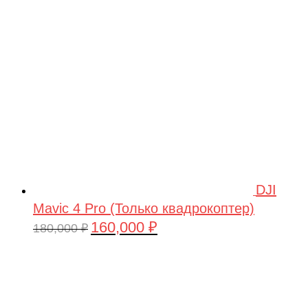
209,990 ₽.
DJI
Mavic 4 Pro (Только квадрокоптер)
160,000
₽
Первоначальная
Текущая
180,000
₽
цена
цена:
составляла
160,000 ₽.
180,000 ₽.