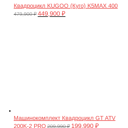
Квадроцикл KUGOO (Куго) K5MAX 400
449,900
₽
Первоначальная
Текущая
479,900
₽
цена
цена:
составляла
449,900 ₽.
479,900 ₽.
Машинокомплект Квадроцикл GT ATV
199,990
₽
200K-2 PRO
Первоначальная
Текущая
209,990
₽