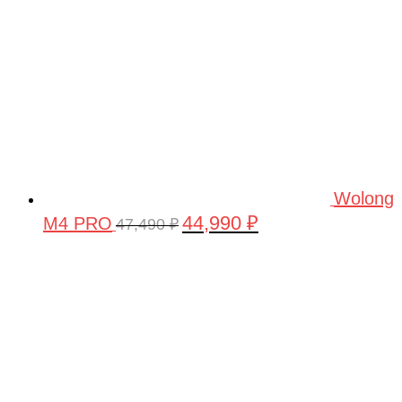
Wolong
44,990
₽
M4 PRO
Первоначальная
Текущая
47,490
₽
цена
цена:
составляла
44,990 ₽.
47,490 ₽.