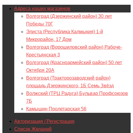
Адреса наших магазинов
Волгоград (Дзержинский район) 30 лет
Победы 70Г
Элиста (Республика Калмыкия) 1-й
Микрорайон, 17 Дом
Волгоград (Ворошиловский район) Рабоче-
Крестьянская 3
Волгоград (Красноармейский район) 50 лет
Октября 20А
Волгоград (Тракторозаводский район)
площадь Дзержинского, 1Б Семь Звёзд
Волжский (ТРЦ Радуга) Бульвар Профсоюзов
7Б
Камышин Пролетарская 56
Авторизация / Регистрация
Список Желаний