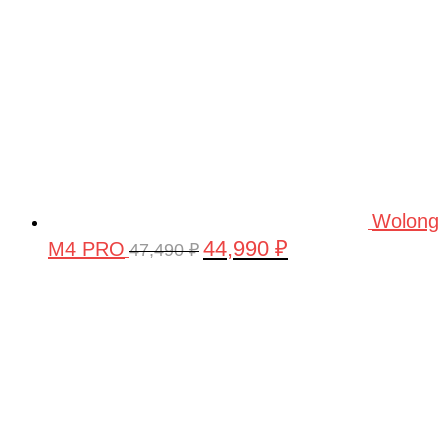
Wolong
44,990
₽
M4 PRO
Первоначальная
Текущая
47,490
₽
цена
цена:
составляла
44,990 ₽.
47,490 ₽.