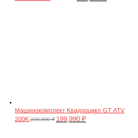
цена
цена:
составляла
199,990 ₽.
209,990 ₽.
Машинокомплект Квадроцикл GT ATV
199,990
₽
200K
Первоначальная
Текущая
209,990
₽
цена
цена:
составляла
199,990 ₽.