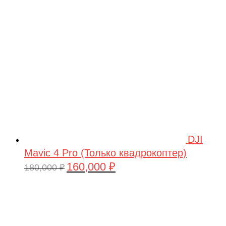
209,990 ₽.
DJI
Mavic 4 Pro (Только квадрокоптер)
160,000
₽
Первоначальная
Текущая
180,000
₽
цена
цена:
составляла
160,000 ₽.
180,000 ₽.