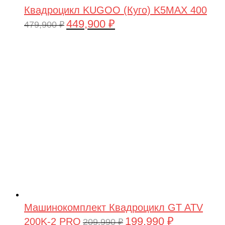
Квадроцикл KUGOO (Куго) K5MAX 400
449,900
₽
Первоначальная
Текущая
479,900
₽
цена
цена:
составляла
449,900 ₽.
479,900 ₽.
Машинокомплект Квадроцикл GT ATV
199,990
₽
200K-2 PRO
Первоначальная
Текущая
209,990
₽