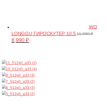
WO
LONGGU ГИРОСКУТЕР 10.5
11,990
₽
8,990
₽
Первоначальная
Текущая
цена
цена:
составляла
8,990 ₽.
11,990 ₽.