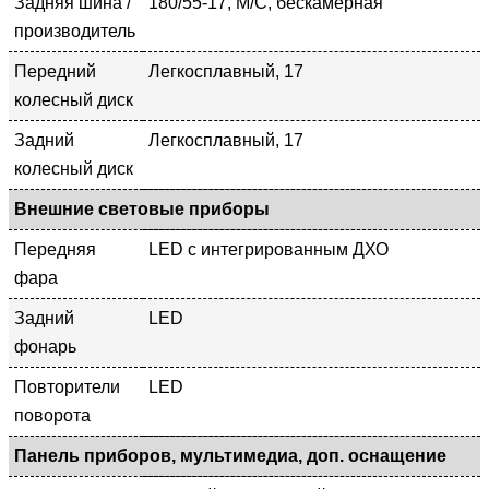
Задняя шина /
180/55-17, M/C, бескамерная
производитель
Передний
Легкосплавный, 17
колесный диск
Задний
Легкосплавный, 17
колесный диск
Внешние световые приборы
Передняя
LED с интегрированным ДХО
фара
Задний
LED
фонарь
Повторители
LED
поворота
Панель приборов, мультимедиа, доп. оснащение