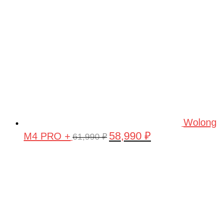
Wolong
58,990
₽
M4 PRO +
Первоначальная
Текущая
61,990
₽
цена
цена:
составляла
58,990 ₽.
61,990 ₽.