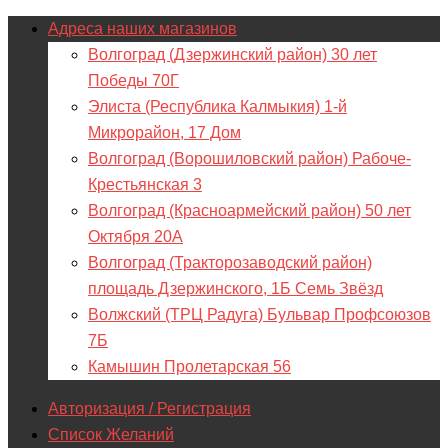
Адреса наших магазинов
Волгоград (Дзержинский район) 30 лет
Победы 70Г
Элиста (Республика Калмыкия) 1-й
Микрорайон, 17 Дом
Волгоград (Ворошиловский район) Рабоче-
Крестьянская 3
Волгоград (Красноармейский район) 50 лет
Октября 20А
Волгоград (Тракторозаводский район)
площадь Дзержинского, 1Б Семь Звёзд
Волжский (ТРЦ Радуга) Бульвар Профсоюзов
7Б
Камышин Пролетарская 56
Авторизация / Регистрация
Список Желаний