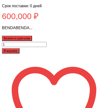
Срок поставки: 0 дней
600,000
₽
BENDABENDA...
Купить в один клик
Количество
товара
В корзину
Benda
LFS
700