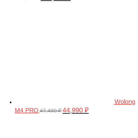
цена
цена:
составляла
160,000 ₽.
180,000 ₽.
Wolong
44,990
₽
M4 PRO
Первоначальная
Текущая
47,490
₽
цена
цена:
составляла
44,990 ₽.
47,490 ₽.