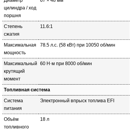
Диаметр
67 × 48 мм
цилиндра / ход
поршня
Степень
11.6:1
сжатия
Максимальная
78.5 л.с. (58 кВт) при 10050 об/мин
мощность
Максимальный
60 Н·м при 8000 об/мин
крутящий
момент
Топливная система
Система
Электронный впрыск топлива EFI
питания
Объём
18 л
топливного