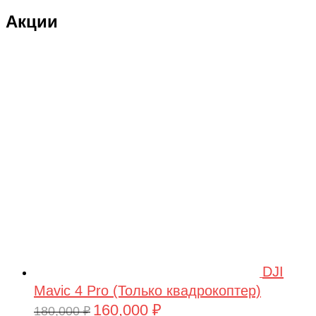
Акции
DJI
Mavic 4 Pro (Только квадрокоптер)
160,000
₽
Первоначальная
Текущая
180,000
₽