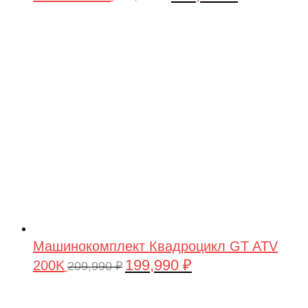
цена
цена:
составляла
199,990 ₽.
209,990 ₽.
Машинокомплект Квадроцикл GT ATV
199,990
₽
200K
Первоначальная
Текущая
209,990
₽
цена
цена:
составляла
199,990 ₽.