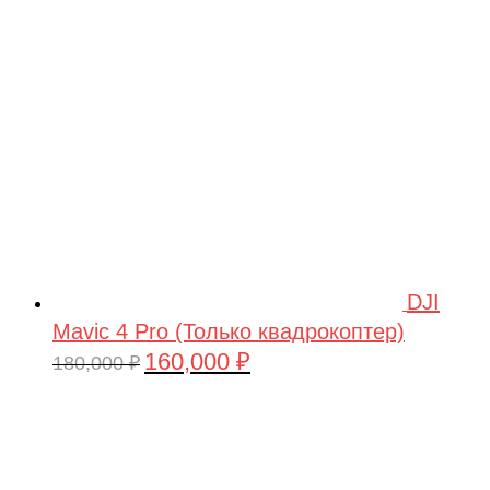
209,990 ₽.
DJI
Mavic 4 Pro (Только квадрокоптер)
160,000
₽
Первоначальная
Текущая
180,000
₽
цена
цена:
составляла
160,000 ₽.
180,000 ₽.