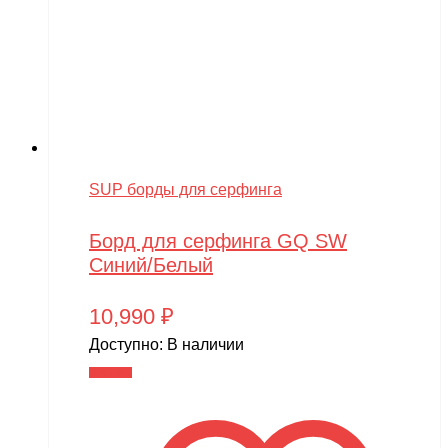
SUP борды для серфинга
Борд для серфинга GQ SW
Синий/Белый
10,990
₽
Доступно:
В наличии
В корзину