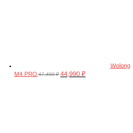
Wolong
44,990
₽
M4 PRO
Первоначальная
Текущая
47,490
₽
цена
цена:
составляла
44,990 ₽.
47,490 ₽.