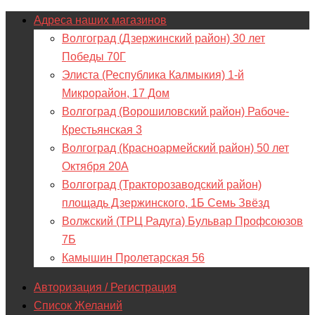
Адреса наших магазинов
Волгоград (Дзержинский район) 30 лет
Победы 70Г
Элиста (Республика Калмыкия) 1-й
Микрорайон, 17 Дом
Волгоград (Ворошиловский район) Рабоче-
Крестьянская 3
Волгоград (Красноармейский район) 50 лет
Октября 20А
Волгоград (Тракторозаводский район)
площадь Дзержинского, 1Б Семь Звёзд
Волжский (ТРЦ Радуга) Бульвар Профсоюзов
7Б
Камышин Пролетарская 56
Авторизация / Регистрация
Список Желаний