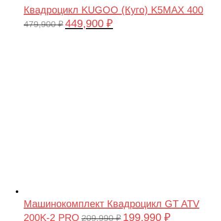
Квадроцикл KUGOO (Куго) K5MAX 400
449,900
₽
Первоначальная
Текущая
479,900
₽
цена
цена:
составляла
449,900 ₽.
479,900 ₽.
Машинокомплект Квадроцикл GT ATV
199,990
₽
200K-2 PRO
Первоначальная
Текущая
209,990
₽