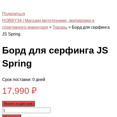
Поделиться
HOBBY34 | Магазин мототехники, экипировки и
спортивного инвентаря
>
Товары
>
Борд для серфинга
JS Spring
Борд для серфинга JS
Spring
Срок поставки: 0 дней
17,990
₽
Купить в один клик
Количество
товара