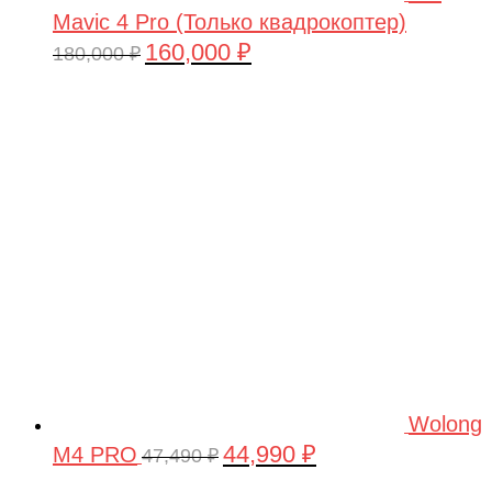
Mavic 4 Pro (Только квадрокоптер)
160,000
₽
Первоначальная
Текущая
180,000
₽
цена
цена:
составляла
160,000 ₽.
180,000 ₽.
Wolong
44,990
₽
M4 PRO
Первоначальная
Текущая
47,490
₽
цена
цена: