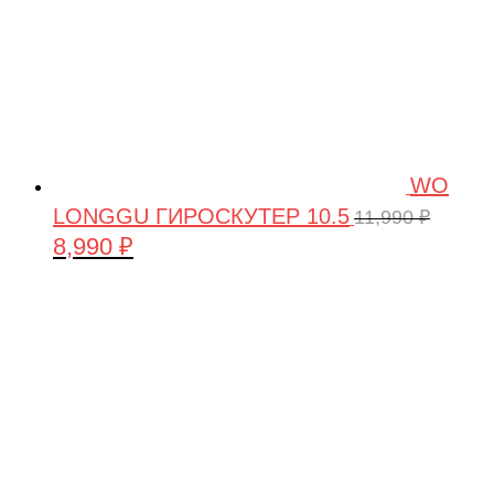
WO
LONGGU ГИРОСКУТЕР 10.5
11,990
₽
8,990
₽
Первоначальная
Текущая
цена
цена:
составляла
8,990 ₽.
11,990 ₽.