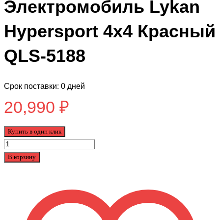
Электромобиль Lykan
Hypersport 4х4 Красный
QLS-5188
Срок поставки: 0 дней
20,990
₽
Купить в один клик
Количество
товара
В корзину
Электромобиль
Lykan
Hypersport
4х4
Красный