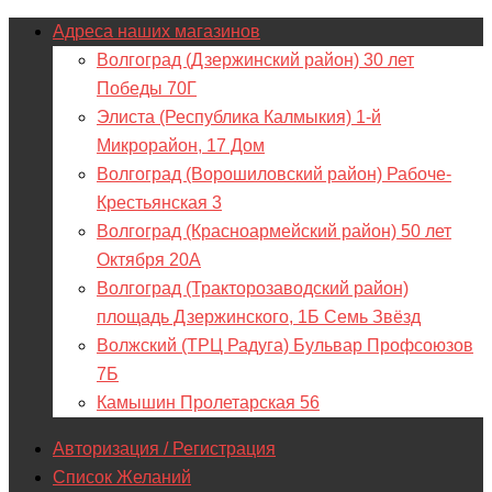
Адреса наших магазинов
Волгоград (Дзержинский район) 30 лет
Победы 70Г
Элиста (Республика Калмыкия) 1-й
Микрорайон, 17 Дом
Волгоград (Ворошиловский район) Рабоче-
Крестьянская 3
Волгоград (Красноармейский район) 50 лет
Октября 20А
Волгоград (Тракторозаводский район)
площадь Дзержинского, 1Б Семь Звёзд
Волжский (ТРЦ Радуга) Бульвар Профсоюзов
7Б
Камышин Пролетарская 56
Авторизация / Регистрация
Список Желаний