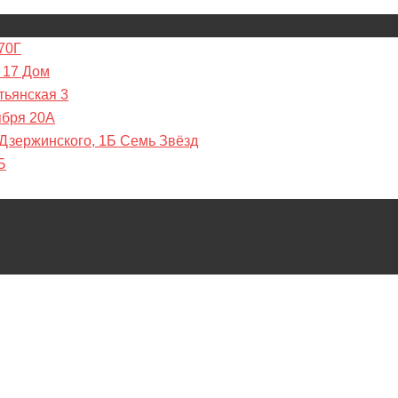
70Г
 17 Дом
тьянская 3
ября 20А
 Дзержинского, 1Б Семь Звёзд
Б