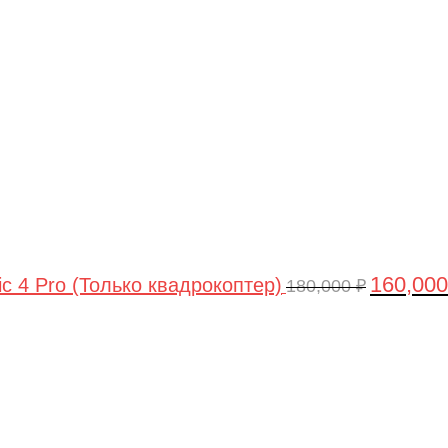
цена
составлял
180,000 ₽.
160,00
ic 4 Pro (Только квадрокоптер)
180,000
₽
Первоначальная
Текущая
цена
цена:
составляла
44,990 ₽.
47,490 ₽.