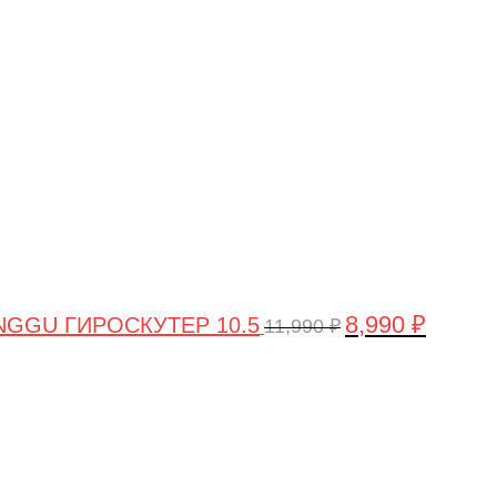
цена
цена:
составляла
8,990 ₽.
11,990 ₽.
8,990
₽
GGU ГИРОСКУТЕР 10.5
11,990
₽