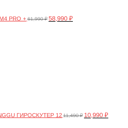
58,990
₽
 M4 PRO +
61,990
₽
Первоначальная
Текущая
цена
цена:
составляла
10,990 ₽.
11,490 ₽.
10,990
₽
NGGU ГИРОСКУТЕР 12
11,490
₽
Первоначальная
Текущая