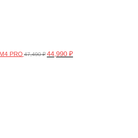
44,990
₽
 M4 PRO
47,490
₽
Первоначальная
Текущая
цена
цена:
составляла
58,990 ₽.
61,990 ₽.