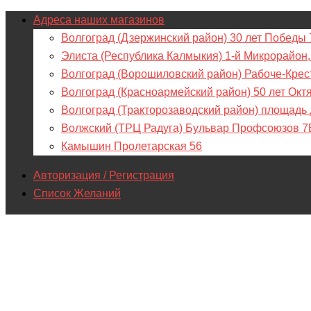
Адреса наших магазинов
Волгоград (Дзержинский район) 30 лет Победы 
Элиста (Республика Калмыкия) 1-й Микрорайон,
Волгоград (Ворошиловский район) Рабоче-Крес
Волгоград (Красноармейский район) 50 лет Окт
Волгоград (Тракторозаводский район) площадь
Волжский (ТРЦ Радуга) Бульвар Профсоюзов 7
Камышин Пролетарская 56
Авторизация / Регистрация
Список Желаний