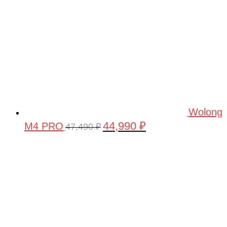
Wolong
44,990
₽
M4 PRO
Первоначальная
Текущая
47,490
₽
цена
цена:
составляла
44,990 ₽.
47,490 ₽.