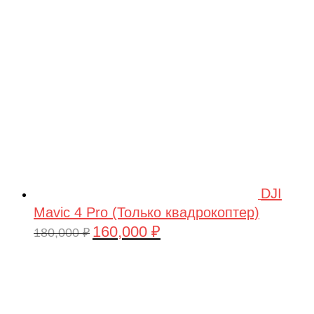
209,990 ₽.
DJI
Mavic 4 Pro (Только квадрокоптер)
160,000
₽
Первоначальная
Текущая
180,000
₽
цена
цена:
составляла
160,000 ₽.
180,000 ₽.