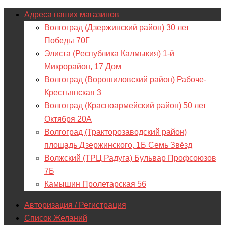
Адреса наших магазинов
Волгоград (Дзержинский район) 30 лет
Победы 70Г
Элиста (Республика Калмыкия) 1-й
Микрорайон, 17 Дом
Волгоград (Ворошиловский район) Рабоче-
Крестьянская 3
Волгоград (Красноармейский район) 50 лет
Октября 20А
Волгоград (Тракторозаводский район)
площадь Дзержинского, 1Б Семь Звёзд
Волжский (ТРЦ Радуга) Бульвар Профсоюзов
7Б
Камышин Пролетарская 56
Авторизация / Регистрация
Список Желаний