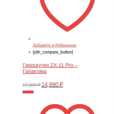
Добавить в Избранное
[yith_compare_button]
Гироскутер ZX-11 Pro –
Галактика
14,990
₽
Первоначальная
Текущая
17,900
₽
цена
цена:
В корзину
составляла
14,990 ₽.
17,900 ₽.