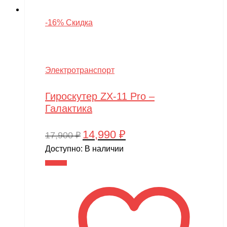
-16% Скидка
Электротранспорт
Гироскутер ZX-11 Pro –
Галактика
14,990
₽
Первоначальная
Текущая
17,900
₽
цена
цена:
Доступно:
В наличии
составляла
14,990 ₽.
В корзину
17,900 ₽.