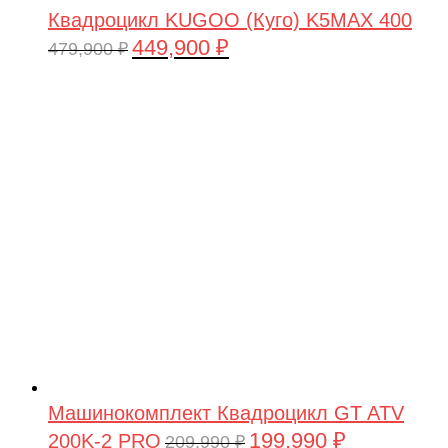
Квадроцикл KUGOO (Куго) K5MAX 400
449,900
₽
Первоначальная
Текущая
479,900
₽
цена
цена:
составляла
449,900 ₽.
479,900 ₽.
Машинокомплект Квадроцикл GT ATV
199,990
₽
200K-2 PRO
Первоначальная
Текущая
209,990
₽