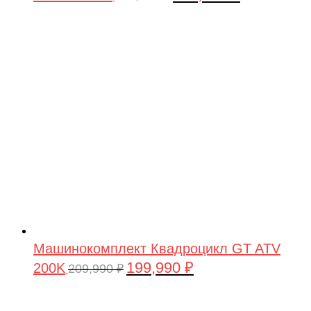
цена
цена:
составляла
199,990 ₽.
209,990 ₽.
Машинокомплект Квадроцикл GT ATV
199,990
₽
200K
Первоначальная
Текущая
209,990
₽
цена
цена:
составляла
199,990 ₽.