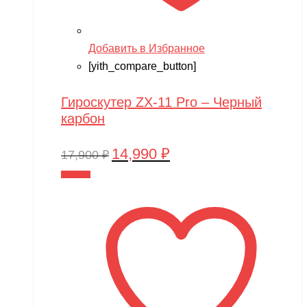
Добавить в Избранное
[yith_compare_button]
Гироскутер ZX-11 Pro – Черный
карбон
14,990
₽
Первоначальная
Текущая
17,900
₽
цена
цена:
В корзину
составляла
14,990 ₽.
17,900 ₽.