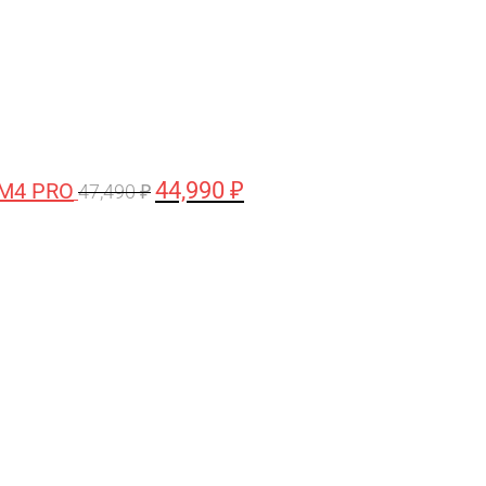
44,990
₽
 M4 PRO
47,490
₽
Первоначальная
Текущая
цена
цена:
составляла
58,990 ₽.
61,990 ₽.