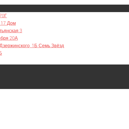
70Г
 17 Дом
тьянская 3
ября 20А
 Дзержинского, 1Б Семь Звёзд
Б