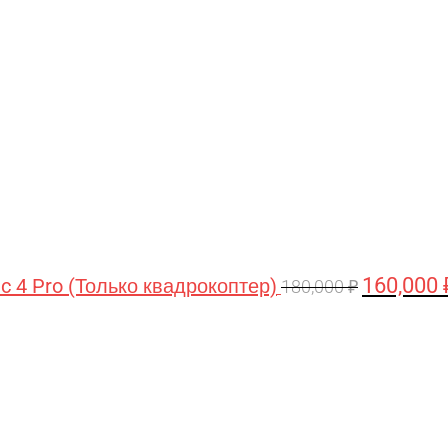
цена
составляла
180,000 ₽.
160,000
ic 4 Pro (Только квадрокоптер)
180,000
₽
Первоначальная
Текущая
цена
цена:
составляла
44,990 ₽.
47,490 ₽.