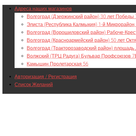
Адреса наших магазинов
Волгоград (Дзержинский район) 30 лет Победы 
Элиста (Республика Калмыкия) 1-й Микрорайон,
Волгоград (Ворошиловский район) Рабоче-Крес
Волгоград (Красноармейский район) 50 лет Окт
Волгоград (Тракторозаводский район) площадь
Волжский (ТРЦ Радуга) Бульвар Профсоюзов 7
Камышин Пролетарская 56
Авторизация / Регистрация
Список Желаний