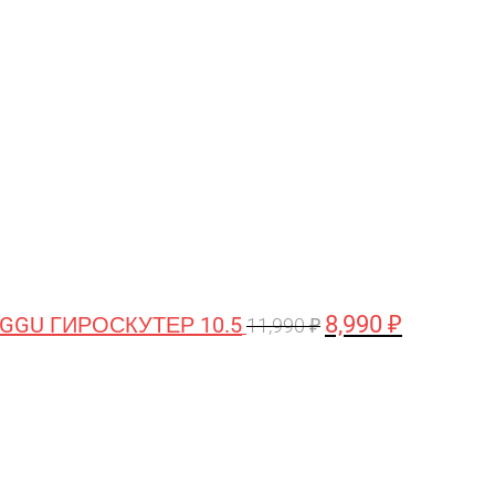
цена
цена:
составляла
8,990 ₽.
11,990 ₽.
8,990
₽
GGU ГИРОСКУТЕР 10.5
11,990
₽