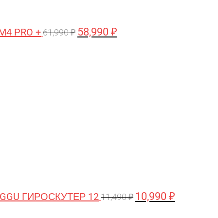
58,990
₽
M4 PRO +
61,990
₽
Первоначальная
Текущая
цена
цена:
составляла
10,990 ₽.
11,490 ₽.
10,990
₽
GGU ГИРОСКУТЕР 12
11,490
₽
Первоначальная
Текущая