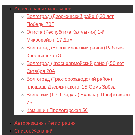
Адреса наших магазинов
Волгоград (Дзержинский район) 30 лет
Победы 70Г
Элиста (Республика Калмыкия) 1-й
Микрорайон, 17 Дом
Волгоград (Ворошиловский район) Рабоче-
Крестьянская 3
Волгоград (Красноармейский район) 50 лет
Октября 20А
Волгоград (Тракторозаводский район)
площадь Дзержинского, 1Б Семь Звёзд
Волжский (ТРЦ Радуга) Бульвар Профсоюзов
7Б
Камышин Пролетарская 56
Авторизация / Регистрация
Список Желаний