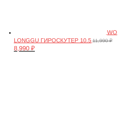
WO
LONGGU ГИРОСКУТЕР 10.5
11,990
₽
8,990
₽
Первоначальная
Текущая
цена
цена:
составляла
8,990 ₽.
11,990 ₽.