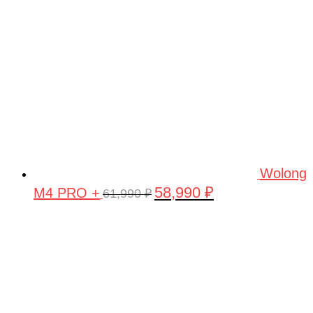
Wolong
58,990
₽
M4 PRO +
Первоначальная
Текущая
61,990
₽
цена
цена:
составляла
58,990 ₽.
61,990 ₽.