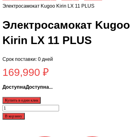
Электросамокат Kugoo Kirin LX 11 PLUS
Электросамокат Kugoo
Kirin LX 11 PLUS
Срок поставки: 0 дней
169,990
₽
ДоступнаДоступна...
Купить в один клик
Количество
товара
В корзину
Электросамокат
Kugoo