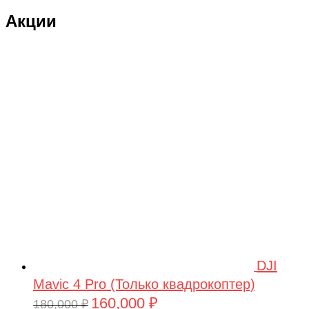
Акции
DJI
Mavic 4 Pro (Только квадрокоптер)
160,000
₽
Первоначальная
Текущая
180,000
₽