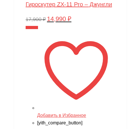
Гироскутер ZX-11 Pro – Джунгли
14,990
₽
Первоначальная
Текущая
17,900
₽
цена
цена:
В корзину
составляла
14,990 ₽.
17,900 ₽.
Добавить в Избранное
[yith_compare_button]