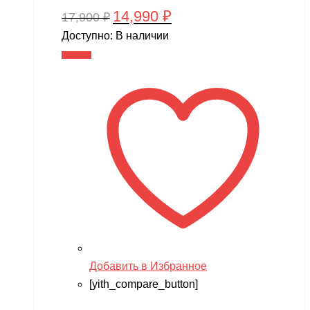
14,990
₽
Первоначальная
Текущая
17,900
₽
цена
цена:
Доступно:
В наличии
составляла
14,990 ₽.
В корзину
17,900 ₽.
Добавить в Избранное
[yith_compare_button]