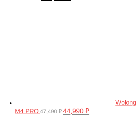
цена
цена:
составляла
160,000 ₽.
180,000 ₽.
Wolong
44,990
₽
M4 PRO
Первоначальная
Текущая
47,490
₽
цена
цена:
составляла
44,990 ₽.
47,490 ₽.