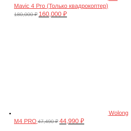
Mavic 4 Pro (Только квадрокоптер)
160,000
₽
Первоначальная
Текущая
180,000
₽
цена
цена:
составляла
160,000 ₽.
180,000 ₽.
Wolong
44,990
₽
M4 PRO
Первоначальная
Текущая
47,490
₽
цена
цена: