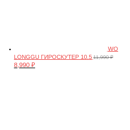
WO
LONGGU ГИРОСКУТЕР 10.5
11,990
₽
8,990
₽
Первоначальная
Текущая
цена
цена:
составляла
8,990 ₽.
11,990 ₽.