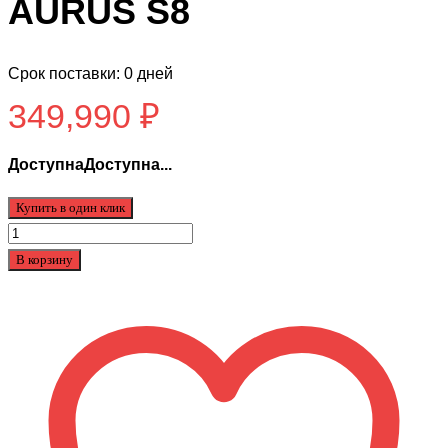
AURUS S8
Срок поставки: 0 дней
349,990
₽
ДоступнаДоступна...
Купить в один клик
Количество
товара
В корзину
Электропитбайк
IKINGI
AURUS
S8