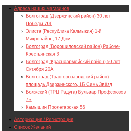
Адреса наших магазинов
Волгоград (Дзержинский район) 30 лет
Победы 70Г
Элиста (Республика Калмыкия) 1-й
Микрорайон, 17 Дом
Волгоград (Ворошиловский район) Рабоче-
Крестьянская 3
Волгоград (Красноармейский район) 50 лет
Октября 20А
Волгоград (Тракторозаводский район)
площадь Дзержинского, 1Б Семь Звёзд
Волжский (ТРЦ Радуга) Бульвар Профсоюзов
7Б
Камышин Пролетарская 56
Авторизация / Регистрация
Список Желаний