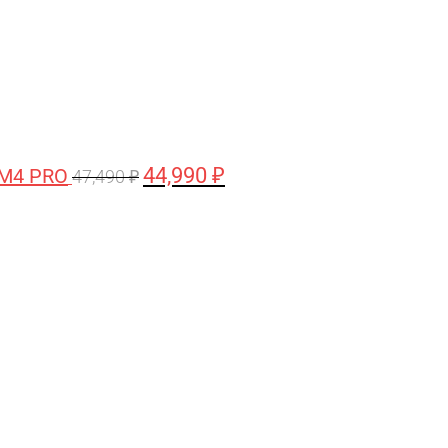
44,990
₽
 M4 PRO
47,490
₽
Первоначальная
Текущая
цена
цена:
составляла
58,990 ₽.
61,990 ₽.