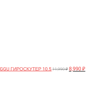
цена
цена:
составляла
8,990 ₽.
11,990 ₽.
8,990
₽
GGU ГИРОСКУТЕР 10.5
11,990
₽