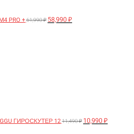
58,990
₽
M4 PRO +
61,990
₽
Первоначальная
Текущая
цена
цена:
составляла
10,990 ₽.
11,490 ₽.
10,990
₽
GGU ГИРОСКУТЕР 12
11,490
₽
Первоначальная
Текущая