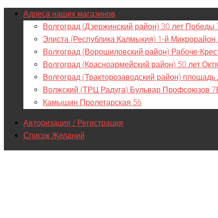
Адреса наших магазинов
Волгоград (Дзержинский район) 30 лет Победы 
Элиста (Республика Калмыкия) 1-й Микрорайон,
Волгоград (Ворошиловский район) Рабоче-Крес
Волгоград (Красноармейский район) 50 лет Окт
Волгоград (Тракторозаводский район) площадь
Волжский (ТРЦ Радуга) Бульвар Профсоюзов 7
Камышин Пролетарская 56
Авторизация / Регистрация
Список Желаний