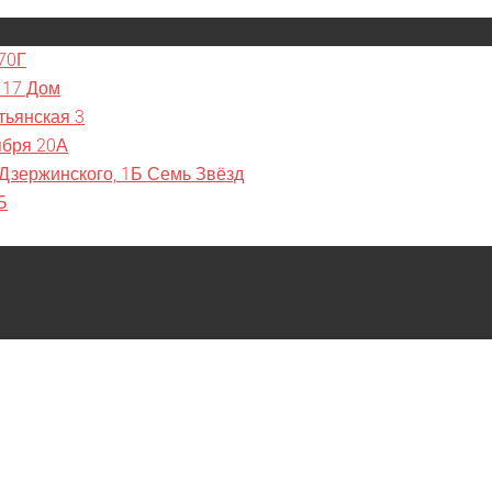
70Г
 17 Дом
тьянская 3
ября 20А
 Дзержинского, 1Б Семь Звёзд
Б