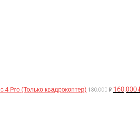
цена
составляла
180,000 ₽.
160,000
ic 4 Pro (Только квадрокоптер)
180,000
₽
Первоначальная
Текущая
цена
цена:
составляла
44,990 ₽.
47,490 ₽.