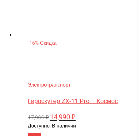
-16% Скидка
Электротранспорт
Гироскутер ZX-11 Pro – Космос
14,990
₽
Первоначальная
Текущая
17,900
₽
цена
цена:
Доступно:
В наличии
составляла
14,990 ₽.
В корзину