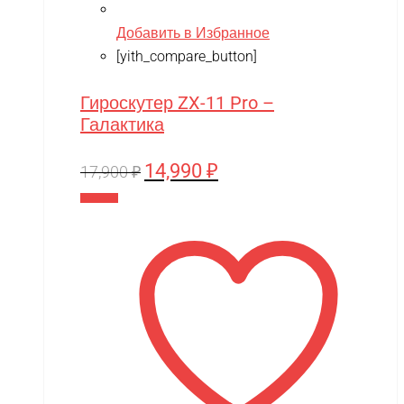
Добавить в Избранное
[yith_compare_button]
Гироскутер ZX-11 Pro –
Галактика
14,990
₽
Первоначальная
Текущая
17,900
₽
цена
цена:
В корзину
составляла
14,990 ₽.
17,900 ₽.