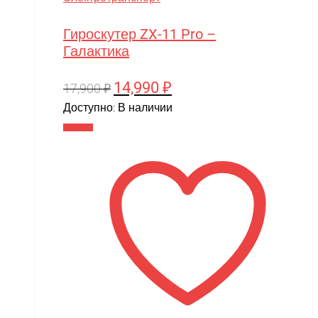
Гироскутер ZX-11 Pro –
Галактика
14,990
₽
Первоначальная
Текущая
17,900
₽
цена
цена:
Доступно:
В наличии
составляла
14,990 ₽.
В корзину
17,900 ₽.