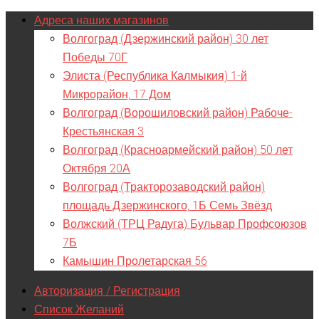
Адреса наших магазинов
Волгоград (Дзержинский район) 30 лет
Победы 70Г
Элиста (Республика Калмыкия) 1-й
Микрорайон, 17 Дом
Волгоград (Ворошиловский район) Рабоче-
Крестьянская 3
Волгоград (Красноармейский район) 50 лет
Октября 20А
Волгоград (Тракторозаводский район)
площадь Дзержинского, 1Б Семь Звёзд
Волжский (ТРЦ Радуга) Бульвар Профсоюзов
7Б
Камышин Пролетарская 56
Авторизация / Регистрация
Список Желаний