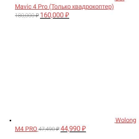
Mavic 4 Pro (Только квадрокоптер)
160,000
₽
Первоначальная
Текущая
180,000
₽
цена
цена:
составляла
160,000 ₽.
180,000 ₽.
Wolong
44,990
₽
M4 PRO
Первоначальная
Текущая
47,490
₽
цена
цена: