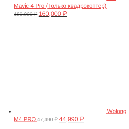
Mavic 4 Pro (Только квадрокоптер)
160,000
₽
Первоначальная
Текущая
180,000
₽
цена
цена:
составляла
160,000 ₽.
180,000 ₽.
Wolong
44,990
₽
M4 PRO
Первоначальная
Текущая
47,490
₽
цена
цена: