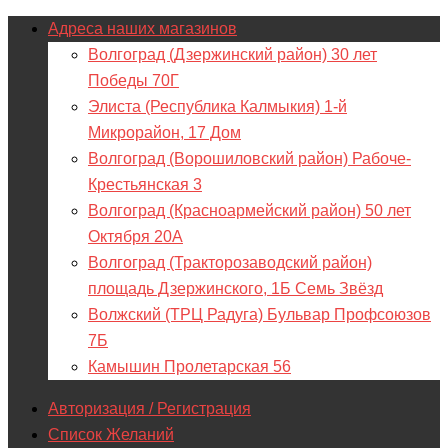
Адреса наших магазинов
Волгоград (Дзержинский район) 30 лет
Победы 70Г
Элиста (Республика Калмыкия) 1-й
Микрорайон, 17 Дом
Волгоград (Ворошиловский район) Рабоче-
Крестьянская 3
Волгоград (Красноармейский район) 50 лет
Октября 20А
Волгоград (Тракторозаводский район)
площадь Дзержинского, 1Б Семь Звёзд
Волжский (ТРЦ Радуга) Бульвар Профсоюзов
7Б
Камышин Пролетарская 56
Авторизация / Регистрация
Список Желаний