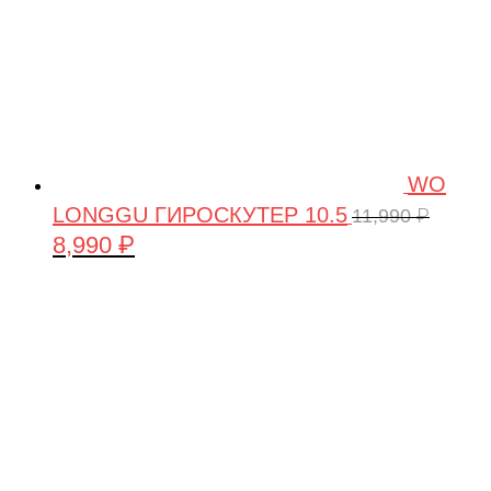
WO
LONGGU ГИРОСКУТЕР 10.5
11,990
₽
8,990
₽
Первоначальная
Текущая
цена
цена:
составляла
8,990 ₽.
11,990 ₽.