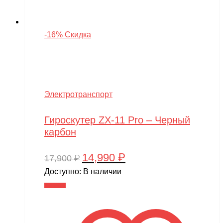
-16% Скидка
Электротранспорт
Гироскутер ZX-11 Pro – Черный
карбон
14,990
₽
Первоначальная
Текущая
17,900
₽
цена
цена:
Доступно:
В наличии
составляла
14,990 ₽.
В корзину
17,900 ₽.