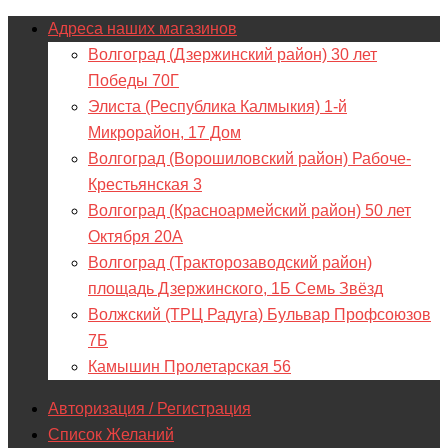
Адреса наших магазинов
Волгоград (Дзержинский район) 30 лет
Победы 70Г
Элиста (Республика Калмыкия) 1-й
Микрорайон, 17 Дом
Волгоград (Ворошиловский район) Рабоче-
Крестьянская 3
Волгоград (Красноармейский район) 50 лет
Октября 20А
Волгоград (Тракторозаводский район)
площадь Дзержинского, 1Б Семь Звёзд
Волжский (ТРЦ Радуга) Бульвар Профсоюзов
7Б
Камышин Пролетарская 56
Авторизация / Регистрация
Список Желаний