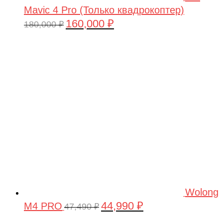
Mavic 4 Pro (Только квадрокоптер)
160,000
₽
Первоначальная
Текущая
180,000
₽
цена
цена:
составляла
160,000 ₽.
180,000 ₽.
Wolong
44,990
₽
M4 PRO
Первоначальная
Текущая
47,490
₽
цена
цена: