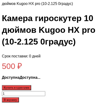
дюймов Kugoo HX pro (10-2.125 0градус)
Камера гироскутер 10
дюймов Kugoo HX pro
(10-2.125 0градус)
Срок поставки: 0 дней
500
₽
ДоступнаДоступна...
Купить в один клик
Количество
товара
В корзину