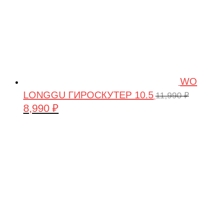
WO
LONGGU ГИРОСКУТЕР 10.5
11,990
₽
8,990
₽
Первоначальная
Текущая
цена
цена:
составляла
8,990 ₽.
11,990 ₽.