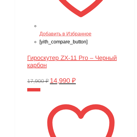
Добавить в Избранное
[yith_compare_button]
Гироскутер ZX-11 Pro – Черный
карбон
14,990
₽
Первоначальная
Текущая
17,900
₽
цена
цена:
В корзину
составляла
14,990 ₽.
17,900 ₽.