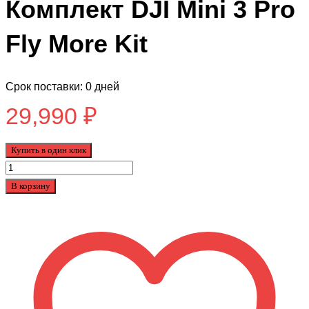
Комплект DJI Mini 3 Pro
Fly More Kit
Срок поставки: 0 дней
29,990
₽
Купить в один клик
Количество
товара
В корзину
Комплект
DJI
Mini
3
Pro
Fly