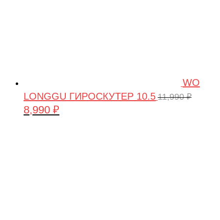
WO
LONGGU ГИРОСКУТЕР 10.5
11,990
₽
8,990
₽
Первоначальная
Текущая
цена
цена:
составляла
8,990 ₽.
11,990 ₽.