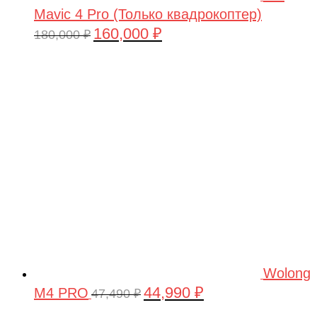
Mavic 4 Pro (Только квадрокоптер)
160,000
₽
Первоначальная
Текущая
180,000
₽
цена
цена:
составляла
160,000 ₽.
180,000 ₽.
Wolong
44,990
₽
M4 PRO
Первоначальная
Текущая
47,490
₽
цена
цена: