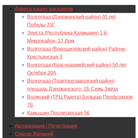
Адреса наших магазинов
Волгоград (Дзержинский район) 30 лет
Победы 70Г
Элиста (Республика Калмыкия) 1-й
Микрорайон, 17 Дом
Волгоград (Ворошиловский район) Рабоче-
Крестьянская 3
Волгоград (Красноармейский район) 50 лет
Октября 20А
Волгоград (Тракторозаводский район)
площадь Дзержинского, 1Б Семь Звёзд
Волжский (ТРЦ Радуга) Бульвар Профсоюзов
7Б
Камышин Пролетарская 56
Авторизация / Регистрация
Список Желаний