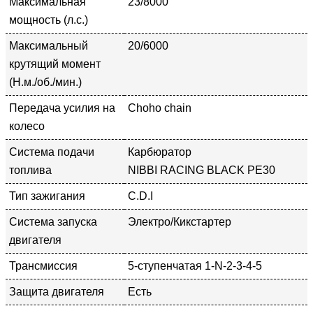
Максимальная
23/8000
мощность (л.с.)
Максимальный
20/6000
крутящий момент
(Н.м./об./мин.)
Передача усилия на
Choho chain
колесо
Система подачи
Карбюратор
топлива
NIBBI RACING BLACK PE30
Тип зажигания
C.D.I
Система запуска
Электро/Кикстартер
двигателя
Трансмиссия
5-ступенчатая 1-N-2-3-4-5
Защита двигателя
Есть