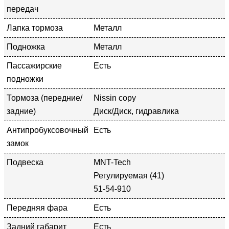
передач
Лапка тормоза
Металл
Подножка
Металл
Пассажирские
Есть
подножки
Тормоза (передние/
Nissin copy
задние)
Диск/Диск, гидравлика
Антипробуксовочный
Есть
замок
Подвеска
MNT-Tech
Регулируемая (41)
51-54-910
Передняя фара
Есть
Задний габарит
Есть