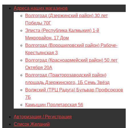
Адреса наших магазинов
Волгоград (Дзержинский район) 30 лет
Победы 70Г
Элиста (Республика Калмыкия) 1-й
Микрорайон, 17 Дом
Волгоград (Ворошиловский район) Рабоче-
Крестьянская 3
Волгоград (Красноармейский район) 50 лет
Октября 20А
Волгоград (Тракторозаводский район)
площадь Дзержинского, 1Б Семь Звёзд
Волжский (ТРЦ Радуга) Бульвар Профсоюзов
7Б
Камышин Пролетарская 56
Авторизация / Регистрация
Список Желаний