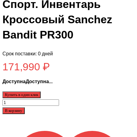
Спорт. Инвентарь
Кроссовый Sanchez
Bandit PR300
Срок поставки: 0 дней
171,990
₽
ДоступнаДоступна...
Купить в один клик
Количество
товара
В корзину
Спорт.
Инвентарь
Кроссовый