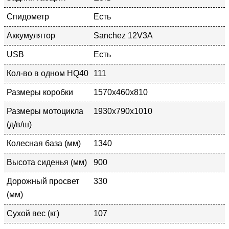
Спидометр
Есть
Аккумулятор
Sanchez 12V3A
USB
Есть
Кол-во в одном HQ40
111
Размеры коробки
1570x460x810
Размеры мотоцикла
1930x790x1010
(д/в/ш)
Колесная база (мм)
1340
Высота сиденья (мм)
900
Дорожный просвет
330
(мм)
Сухой вес (кг)
107