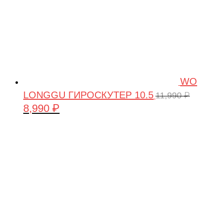
WO
LONGGU ГИРОСКУТЕР 10.5
11,990
₽
8,990
₽
Первоначальная
Текущая
цена
цена:
составляла
8,990 ₽.
11,990 ₽.