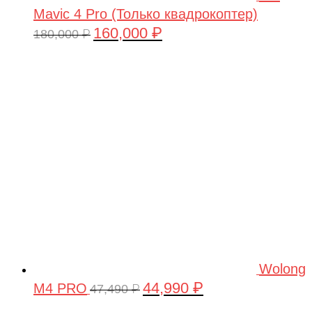
Mavic 4 Pro (Только квадрокоптер)
160,000
₽
Первоначальная
Текущая
180,000
₽
цена
цена:
составляла
160,000 ₽.
180,000 ₽.
Wolong
44,990
₽
M4 PRO
Первоначальная
Текущая
47,490
₽
цена
цена: