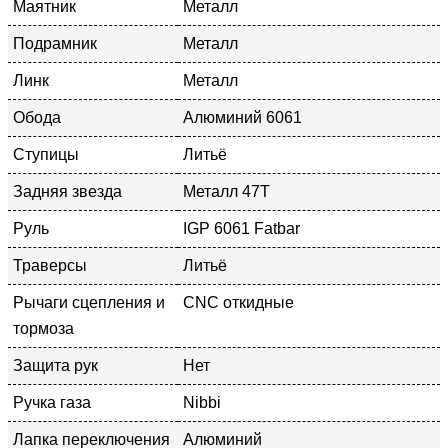
Маятник
Металл
Подрамник
Металл
Линк
Металл
Обода
Алюминий 6061
Ступицы
Литьё
Задняя звезда
Металл 47Т
Руль
IGP 6061 Fatbar
Траверсы
Литьё
Рычаги сцепления и
CNC откидные
тормоза
Защита рук
Нет
Ручка газа
Nibbi
Лапка переключения
Алюминий