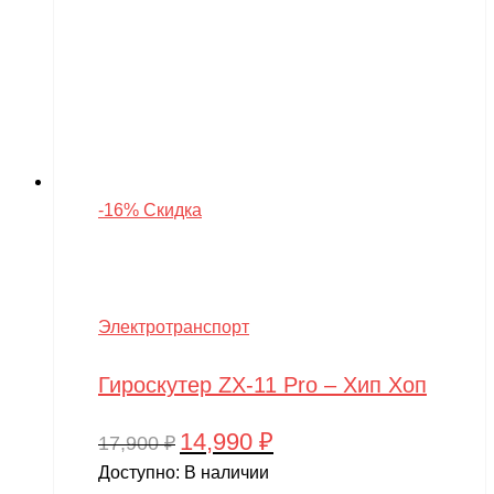
-16% Скидка
Электротранспорт
Гироскутер ZX-11 Pro – Хип Хоп
14,990
₽
Первоначальная
Текущая
17,900
₽
цена
цена:
Доступно:
В наличии