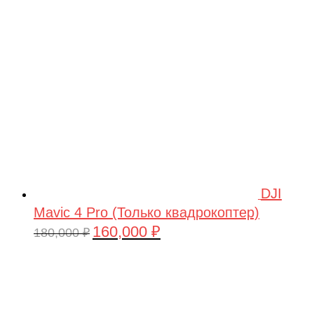
209,990 ₽.
DJI
Mavic 4 Pro (Только квадрокоптер)
160,000
₽
Первоначальная
Текущая
180,000
₽
цена
цена:
составляла
160,000 ₽.
180,000 ₽.