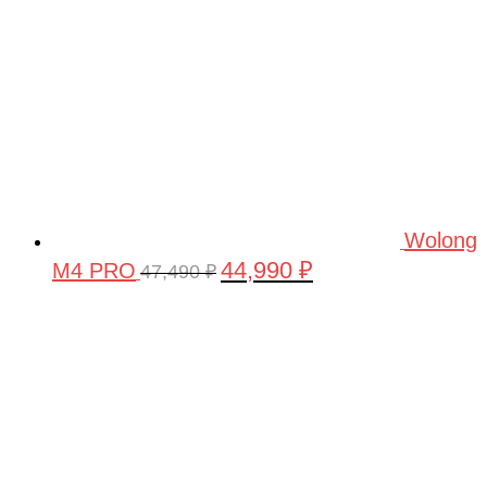
Wolong
44,990
₽
M4 PRO
Первоначальная
Текущая
47,490
₽
цена
цена:
составляла
44,990 ₽.
47,490 ₽.