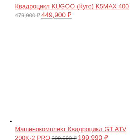
Квадроцикл KUGOO (Куго) K5MAX 400
449,900
₽
Первоначальная
Текущая
479,900
₽
цена
цена:
составляла
449,900 ₽.
479,900 ₽.
Машинокомплект Квадроцикл GT ATV
199,990
₽
200K-2 PRO
Первоначальная
Текущая
209,990
₽