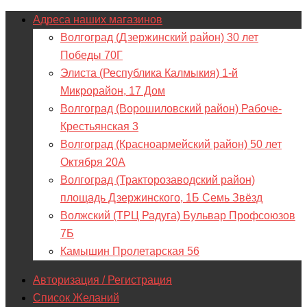
Адреса наших магазинов
Волгоград (Дзержинский район) 30 лет
Победы 70Г
Элиста (Республика Калмыкия) 1-й
Микрорайон, 17 Дом
Волгоград (Ворошиловский район) Рабоче-
Крестьянская 3
Волгоград (Красноармейский район) 50 лет
Октября 20А
Волгоград (Тракторозаводский район)
площадь Дзержинского, 1Б Семь Звёзд
Волжский (ТРЦ Радуга) Бульвар Профсоюзов
7Б
Камышин Пролетарская 56
Авторизация / Регистрация
Список Желаний