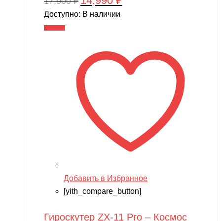
14,990
₽
17,900
₽
цена
цена:
Доступно:
В наличии
составляла
14,990 ₽.
В корзину
17,900 ₽.
Добавить в Избранное
[yith_compare_button]
Гироскутер ZX-11 Pro – Космос