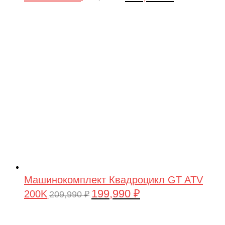
цена
цена:
составляла
199,990 ₽.
209,990 ₽.
Машинокомплект Квадроцикл GT ATV
199,990
₽
200K
Первоначальная
Текущая
209,990
₽
цена
цена:
составляла
199,990 ₽.