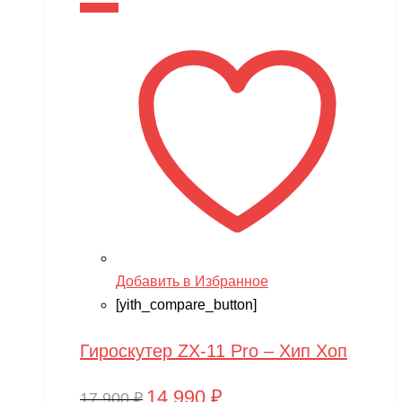
составляла
14,990 ₽.
В корзину
17,900 ₽.
Добавить в Избранное
[yith_compare_button]
Гироскутер ZX-11 Pro – Хип Хоп
14,990
₽
Первоначальная
Текущая
17,900
₽