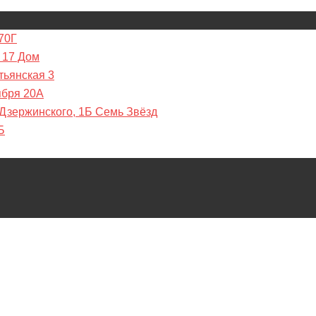
70Г
 17 Дом
тьянская 3
ября 20А
 Дзержинского, 1Б Семь Звёзд
Б