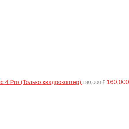
цена
составлял
180,000 ₽.
160,00
ic 4 Pro (Только квадрокоптер)
180,000
₽
Первоначальная
Текущая
цена
цена:
составляла
44,990 ₽.
47,490 ₽.