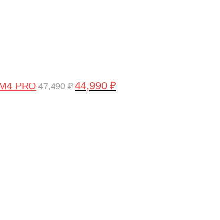
44,990
₽
 M4 PRO
47,490
₽
Первоначальная
Текущая
цена
цена:
составляла
58,990 ₽.
61,990 ₽.