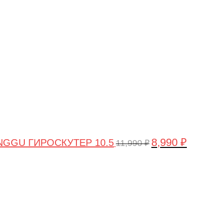
цена
цена:
составляла
8,990 ₽.
11,990 ₽.
8,990
₽
GGU ГИРОСКУТЕР 10.5
11,990
₽