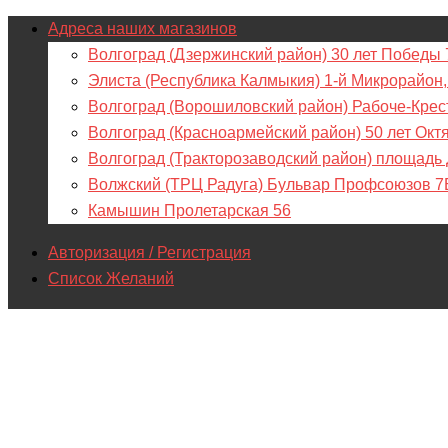
Адреса наших магазинов
Волгоград (Дзержинский район) 30 лет Победы 
Элиста (Республика Калмыкия) 1-й Микрорайон,
Волгоград (Ворошиловский район) Рабоче-Крес
Волгоград (Красноармейский район) 50 лет Окт
Волгоград (Тракторозаводский район) площадь
Волжский (ТРЦ Радуга) Бульвар Профсоюзов 7
Камышин Пролетарская 56
Авторизация / Регистрация
Список Желаний