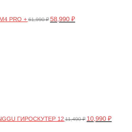
58,990
₽
 M4 PRO +
61,990
₽
Первоначальная
Текущая
цена
цена:
составляла
10,990 ₽.
11,490 ₽.
10,990
₽
NGGU ГИРОСКУТЕР 12
11,490
₽
Первоначальная
Текущая