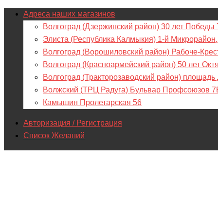
Адреса наших магазинов
Волгоград (Дзержинский район) 30 лет Победы 
Элиста (Республика Калмыкия) 1-й Микрорайон,
Волгоград (Ворошиловский район) Рабоче-Крес
Волгоград (Красноармейский район) 50 лет Окт
Волгоград (Тракторозаводский район) площадь
Волжский (ТРЦ Радуга) Бульвар Профсоюзов 7
Камышин Пролетарская 56
Авторизация / Регистрация
Список Желаний