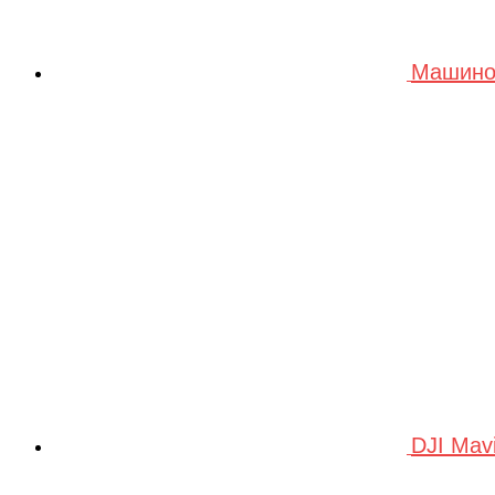
Машино
DJI Mav