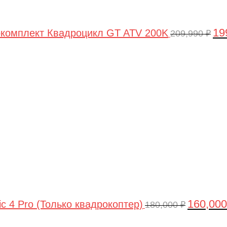
19
комплект Квадроцикл GT ATV 200K
209,990
₽
Первонач
цена
составлял
180,000 ₽.
160,00
ic 4 Pro (Только квадрокоптер)
180,000
₽
Первоначальная
Текущая