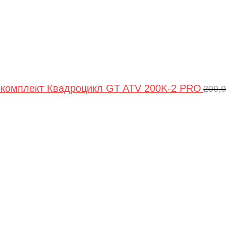
комплект Квадроцикл GT ATV 200K-2 PRO
209,
Пер
цен
сос
209