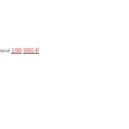
199,990
₽
990
₽
воначальная
Текущая
а
цена:
тавляла
199,990 ₽.
,990 ₽.