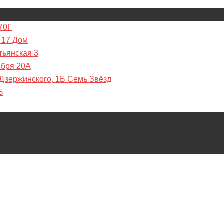
70Г
 17 Дом
тьянская 3
ября 20А
 Дзержинского, 1Б Семь Звёзд
Б