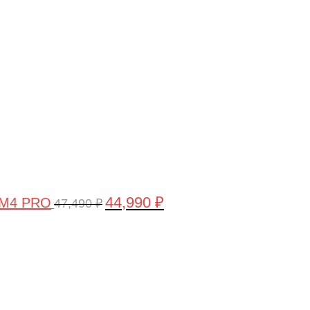
цена
цена:
составляла
44,990 ₽.
47,490 ₽.
44,990
₽
 M4 PRO
47,490
₽