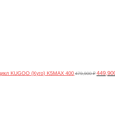
цена
составля
479,900 ₽
449,90
цикл KUGOO (Куго) K5MAX 400
479,900
₽