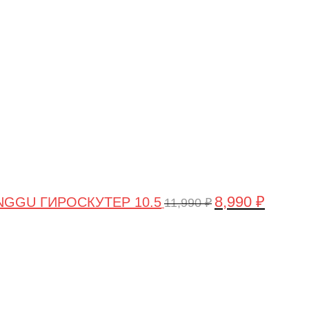
цена
цена:
составляла
8,990 ₽.
11,990 ₽.
8,990
₽
GGU ГИРОСКУТЕР 10.5
11,990
₽