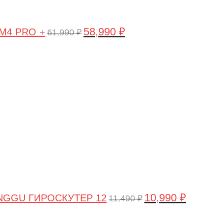
58,990
₽
 M4 PRO +
61,990
₽
Первоначальная
Текущая
цена
цена:
составляла
10,990 ₽.
11,490 ₽.
10,990
₽
NGGU ГИРОСКУТЕР 12
11,490
₽
Первоначальная
Текущая