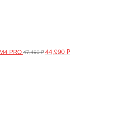
44,990
₽
 M4 PRO
47,490
₽
Первоначальная
Текущая
цена
цена:
составляла
58,990 ₽.
61,990 ₽.