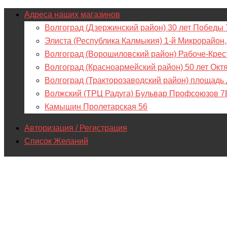
Адреса наших магазинов
Волгоград (Дзержинский район) 30 лет Победы 
Элиста (Республика Калмыкия) 1-й Микрорайон,
Волгоград (Ворошиловский район) Рабоче-Крес
Волгоград (Красноармейский район) 50 лет Окт
Волгоград (Тракторозаводский район) площадь
Волжский (ТРЦ Радуга) Бульвар Профсоюзов 7
Камышин Пролетарская 56
Авторизация / Регистрация
Список Желаний