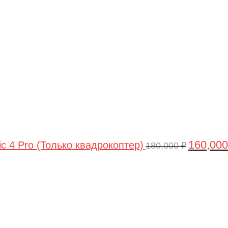
цена
составлял
180,000 ₽.
160,00
ic 4 Pro (Только квадрокоптер)
180,000
₽
Первоначальная
Текущая
цена
цена:
составляла
44,990 ₽.
47,490 ₽.