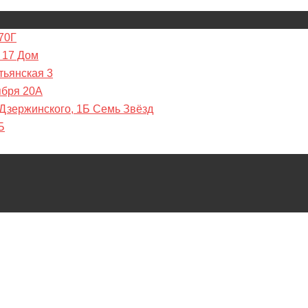
70Г
 17 Дом
тьянская 3
ября 20А
 Дзержинского, 1Б Семь Звёзд
Б