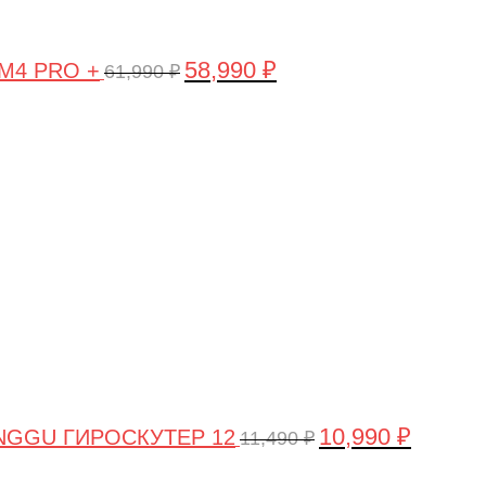
58,990
₽
 M4 PRO +
61,990
₽
Первоначальная
Текущая
цена
цена:
составляла
10,990 ₽.
11,490 ₽.
10,990
₽
NGGU ГИРОСКУТЕР 12
11,490
₽
Первоначальная
Текущая