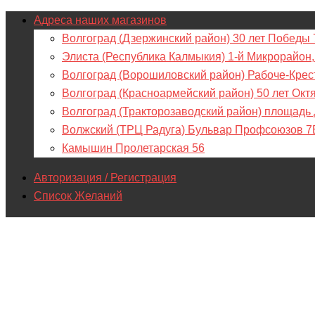
Адреса наших магазинов
Волгоград (Дзержинский район) 30 лет Победы 
Элиста (Республика Калмыкия) 1-й Микрорайон,
Волгоград (Ворошиловский район) Рабоче-Крес
Волгоград (Красноармейский район) 50 лет Окт
Волгоград (Тракторозаводский район) площадь
Волжский (ТРЦ Радуга) Бульвар Профсоюзов 7
Камышин Пролетарская 56
Авторизация / Регистрация
Список Желаний