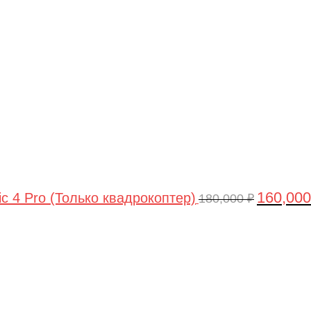
цена
составлял
180,000 ₽.
160,00
ic 4 Pro (Только квадрокоптер)
180,000
₽
Первоначальная
Текущая
цена
цена:
составляла
44,990 ₽.
47,490 ₽.