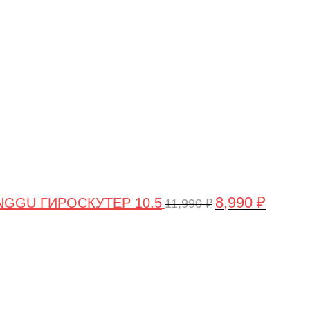
цена
цена:
составляла
8,990 ₽.
11,990 ₽.
8,990
₽
GGU ГИРОСКУТЕР 10.5
11,990
₽