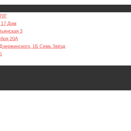
70Г
 17 Дом
тьянская 3
ября 20А
 Дзержинского, 1Б Семь Звёзд
Б