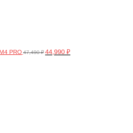
44,990
₽
 M4 PRO
47,490
₽
Первоначальная
Текущая
цена
цена:
составляла
58,990 ₽.
61,990 ₽.