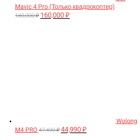
Mavic 4 Pro (Только квадрокоптер)
160,000
₽
Первоначальная
Текущая
180,000
₽
цена
цена:
составляла
160,000 ₽.
180,000 ₽.
Wolong
44,990
₽
M4 PRO
Первоначальная
Текущая
47,490
₽
цена
цена: