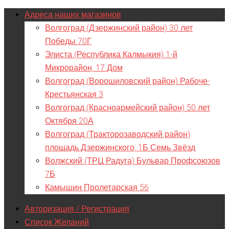
Адреса наших магазинов
Волгоград (Дзержинский район) 30 лет
Победы 70Г
Элиста (Республика Калмыкия) 1-й
Микрорайон, 17 Дом
Волгоград (Ворошиловский район) Рабоче-
Крестьянская 3
Волгоград (Красноармейский район) 50 лет
Октября 20А
Волгоград (Тракторозаводский район)
площадь Дзержинского, 1Б Семь Звёзд
Волжский (ТРЦ Радуга) Бульвар Профсоюзов
7Б
Камышин Пролетарская 56
Авторизация / Регистрация
Список Желаний