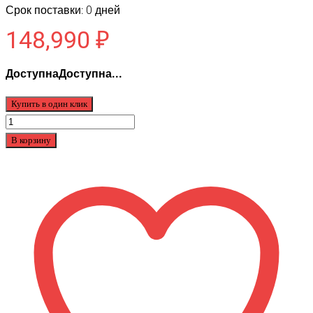
Срок поставки: 0 дней
148,990
₽
ДоступнаДоступна...
Купить в один клик
Количество
товара
В корзину
Спорт.
Инвентарь
Эндуро
OXO
VENOM
300