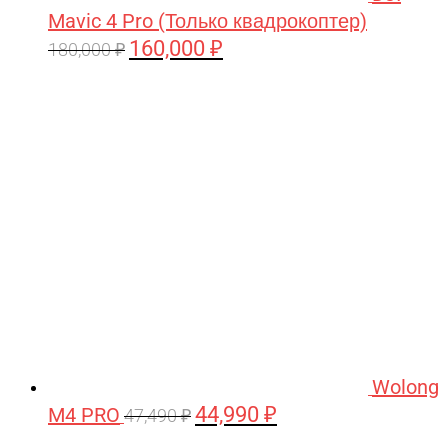
Mavic 4 Pro (Только квадрокоптер)
160,000
₽
Первоначальная
Текущая
180,000
₽
цена
цена:
составляла
160,000 ₽.
180,000 ₽.
Wolong
44,990
₽
M4 PRO
Первоначальная
Текущая
47,490
₽
цена
цена: