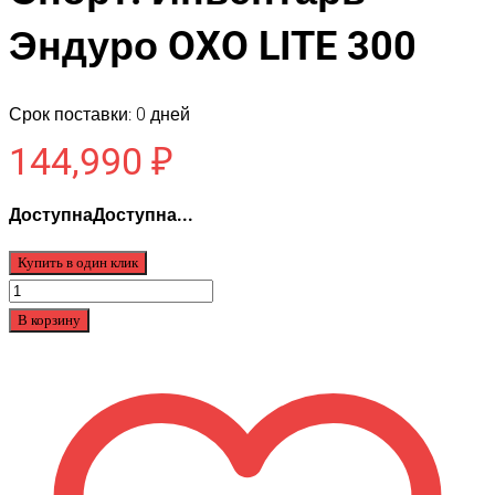
Эндуро OXO LITE 300
Срок поставки: 0 дней
144,990
₽
ДоступнаДоступна...
Купить в один клик
Количество
товара
В корзину
Спорт.
Инвентарь
Эндуро
OXO
LITE
300