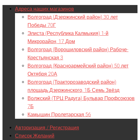
Адреса наших магазинов
Волгоград (Дзержинский район) 30 лет
Победы 70Г
Элиста (Республика Калмыкия) 1-й
Микрорайон, 17 Дом
Волгоград (Ворошиловский район) Рабоче-
Крестьянская 3
Волгоград (Красноармейский район) 50 лет
Октября 20А
Волгоград (Тракторозаводский район)
площадь Дзержинского, 1Б Семь Звёзд
Волжский (ТРЦ Радуга) Бульвар Профсоюзов
7Б
Камышин Пролетарская 56
Авторизация / Регистрация
Список Желаний