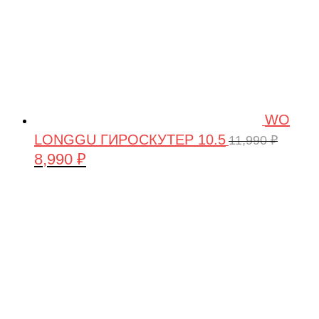
WO
LONGGU ГИРОСКУТЕР 10.5
11,990
₽
8,990
₽
Первоначальная
Текущая
цена
цена:
составляла
8,990 ₽.
11,990 ₽.