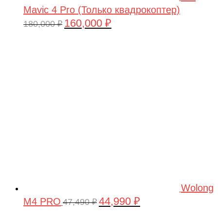
Mavic 4 Pro (Только квадрокоптер)
160,000
₽
Первоначальная
Текущая
180,000
₽
цена
цена:
составляла
160,000 ₽.
180,000 ₽.
Wolong
44,990
₽
M4 PRO
Первоначальная
Текущая
47,490
₽
цена
цена: