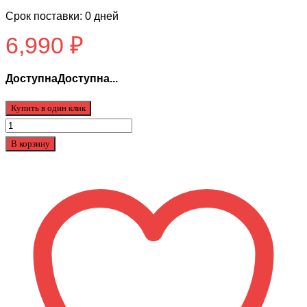
Срок поставки: 0 дней
6,990
₽
ДоступнаДоступна...
Купить в один клик
Количество
товара
В корзину
Мотор
колеса
Kugoo
М4
M4
Pro
500w
48v