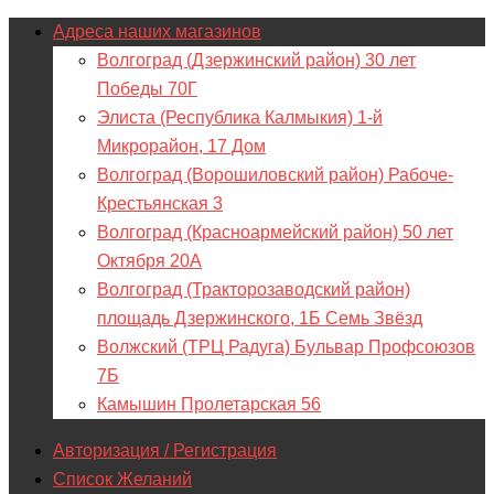
Адреса наших магазинов
Волгоград (Дзержинский район) 30 лет
Победы 70Г
Элиста (Республика Калмыкия) 1-й
Микрорайон, 17 Дом
Волгоград (Ворошиловский район) Рабоче-
Крестьянская 3
Волгоград (Красноармейский район) 50 лет
Октября 20А
Волгоград (Тракторозаводский район)
площадь Дзержинского, 1Б Семь Звёзд
Волжский (ТРЦ Радуга) Бульвар Профсоюзов
7Б
Камышин Пролетарская 56
Авторизация / Регистрация
Список Желаний