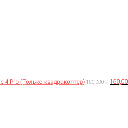
цена
составл
180,000 
160,0
ic 4 Pro (Только квадрокоптер)
180,000
₽
Первоначальная
Текущая
цена
цена:
составляла
44,990 ₽.
47,490 ₽.