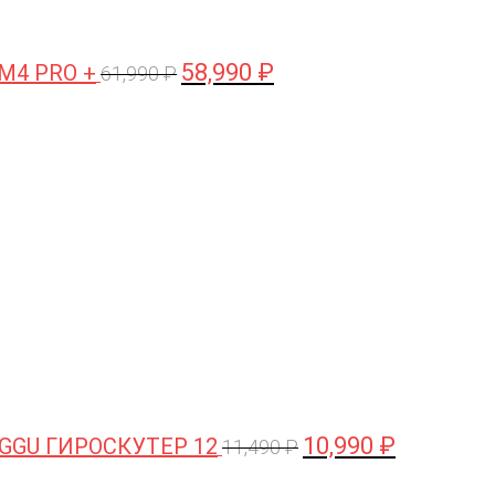
58,990
₽
 M4 PRO +
61,990
₽
Первоначальная
Текущая
цена
цена:
составляла
10,990 ₽.
11,490 ₽.
10,990
₽
GGU ГИРОСКУТЕР 12
11,490
₽
Первоначальная
Текущая