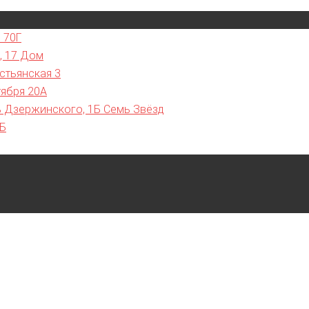
 70Г
, 17 Дом
стьянская 3
тября 20А
ь Дзержинского, 1Б Семь Звёзд
7Б