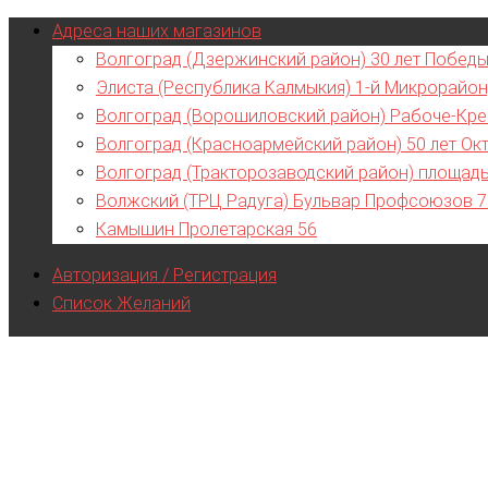
Адреса наших магазинов
Волгоград (Дзержинский район) 30 лет Победы
Элиста (Республика Калмыкия) 1-й Микрорайон
Волгоград (Ворошиловский район) Рабоче-Кре
Волгоград (Красноармейский район) 50 лет Ок
Волгоград (Тракторозаводский район) площад
Волжский (ТРЦ Радуга) Бульвар Профсоюзов 
Камышин Пролетарская 56
Авторизация / Регистрация
Список Желаний