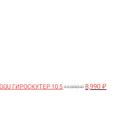
цена
цена:
составляла
8,990 ₽.
11,990 ₽.
8,990
₽
GGU ГИРОСКУТЕР 10.5
11,990
₽