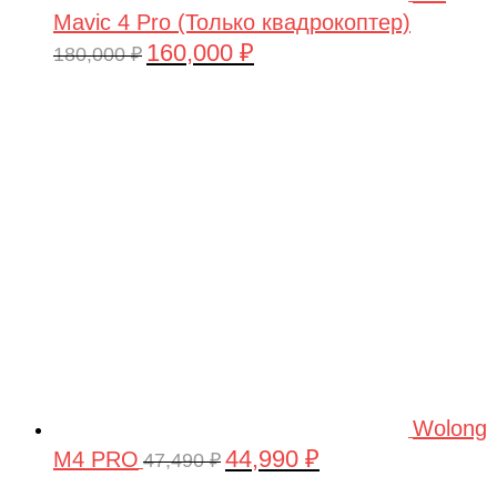
Mavic 4 Pro (Только квадрокоптер)
160,000
₽
Первоначальная
Текущая
180,000
₽
цена
цена:
составляла
160,000 ₽.
180,000 ₽.
Wolong
44,990
₽
M4 PRO
Первоначальная
Текущая
47,490
₽
цена
цена: