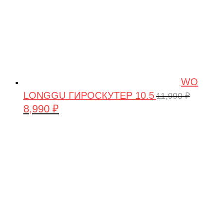
WO
LONGGU ГИРОСКУТЕР 10.5
11,990
₽
8,990
₽
Первоначальная
Текущая
цена
цена:
составляла
8,990 ₽.
11,990 ₽.