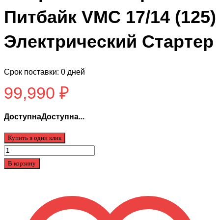
Питбайк VMC 17/14 (125)
Электрический Стартер
Срок поставки: 0 дней
99,990
₽
ДоступнаДоступна...
Купить в один клик
Количество
товара
В корзину
Спорт.
Инвентарь
Питбайк
VMC