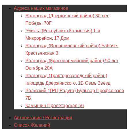
Адреса наших магазинов
Волгоград (Дзержинский район) 30 лет
Победы 70Г
Элиста (Республика Калмыкия) 1-й
Микрорайон, 17 Дом
Волгоград (Ворошиловский район) Рабоче-
Крестьянская 3
Волгоград (Красноармейский район) 50 лет
Октября 20А
Волгоград (Тракторозаводский район)
площадь Дзержинского, 1Б Семь Звёзд
Волжский (ТРЦ Радуга) Бульвар Профсоюзов
7Б
Камышин Пролетарская 56
Авторизация / Регистрация
Список Желаний