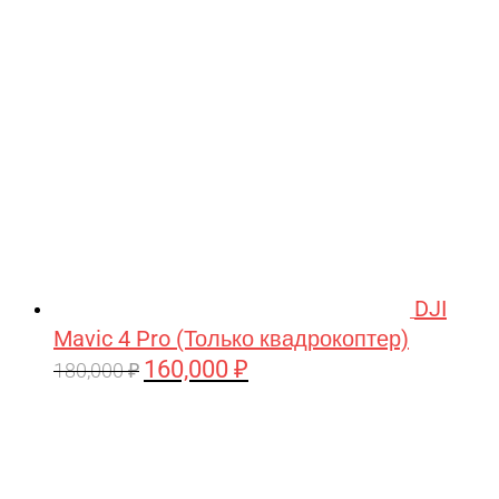
209,990 ₽.
DJI
Mavic 4 Pro (Только квадрокоптер)
160,000
₽
Первоначальная
Текущая
180,000
₽
цена
цена:
составляла
160,000 ₽.
180,000 ₽.