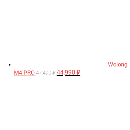
Wolong
44,990
₽
M4 PRO
Первоначальная
Текущая
47,490
₽
цена
цена:
составляла
44,990 ₽.
47,490 ₽.