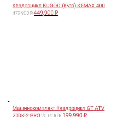
Квадроцикл KUGOO (Куго) K5MAX 400
449,900
₽
Первоначальная
Текущая
479,900
₽
цена
цена:
составляла
449,900 ₽.
479,900 ₽.
Машинокомплект Квадроцикл GT ATV
199,990
₽
200K-2 PRO
Первоначальная
Текущая
209,990
₽