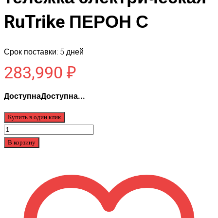
RuTrike ПЕРОН С
Срок поставки: 5 дней
283,990
₽
ДоступнаДоступна...
Купить в один клик
Количество
товара
В корзину
Платформенная
тележка
электрическая
RuTrike
ПЕРОН
С