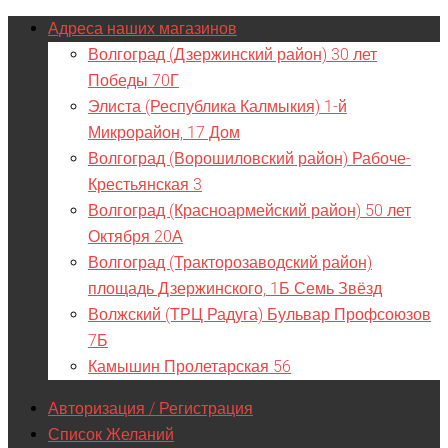
Адреса наших магазинов
Волгоград (Дзержинский район) 30 лет
Победы 70Г
Элиста (Республика Калмыкия) 1-й
Микрорайон, 17 Дом
Волгоград (Ворошиловский район) Рабоче-
Крестьянская 3
Волгоград (Красноармейский район) 50 лет
Октября 20А
Волгоград (Тракторозаводский район)
площадь Дзержинского, 1Б Семь Звёзд
Волжский (ТРЦ Радуга) Бульвар Профсоюзов
7Б
Камышин Пролетарская 56
Авторизация / Регистрация
Список Желаний