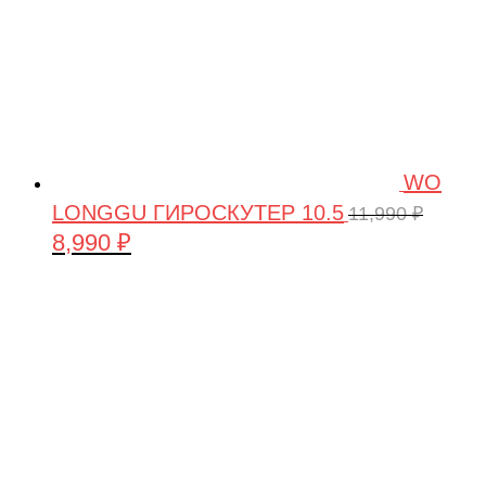
WO
LONGGU ГИРОСКУТЕР 10.5
11,990
₽
8,990
₽
Первоначальная
Текущая
цена
цена:
составляла
8,990 ₽.
11,990 ₽.