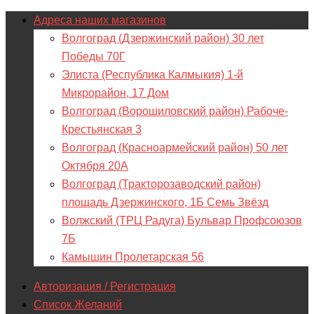
Адреса наших магазинов
Волгоград (Дзержинский район) 30 лет
Победы 70Г
Элиста (Республика Калмыкия) 1-й
Микрорайон, 17 Дом
Волгоград (Ворошиловский район) Рабоче-
Крестьянская 3
Волгоград (Красноармейский район) 50 лет
Октября 20А
Волгоград (Тракторозаводский район)
площадь Дзержинского, 1Б Семь Звёзд
Волжский (ТРЦ Радуга) Бульвар Профсоюзов
7Б
Камышин Пролетарская 56
Авторизация / Регистрация
Список Желаний