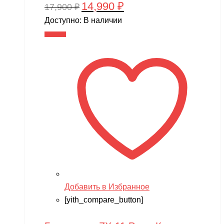
14,990
₽
Первоначальная
Текущая
17,900
₽
цена
цена:
Доступно:
В наличии
составляла
14,990 ₽.
В корзину
17,900 ₽.
Добавить в Избранное
[yith_compare_button]