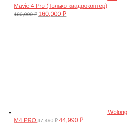
Mavic 4 Pro (Только квадрокоптер)
160,000
₽
Первоначальная
Текущая
180,000
₽
цена
цена:
составляла
160,000 ₽.
180,000 ₽.
Wolong
44,990
₽
M4 PRO
Первоначальная
Текущая
47,490
₽
цена
цена: