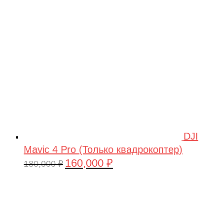
209,990 ₽.
DJI
Mavic 4 Pro (Только квадрокоптер)
160,000
₽
Первоначальная
Текущая
180,000
₽
цена
цена:
составляла
160,000 ₽.
180,000 ₽.