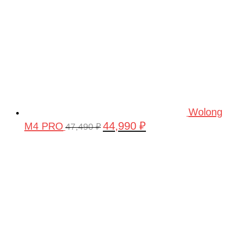
Wolong
44,990
₽
M4 PRO
Первоначальная
Текущая
47,490
₽
цена
цена:
составляла
44,990 ₽.
47,490 ₽.