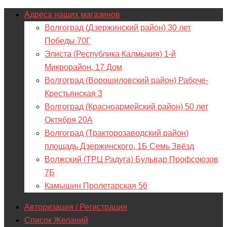
Адреса наших магазинов
Волгоград (Дзержинский район) 30 лет
Победы 70Г
Элиста (Республика Калмыкия) 1-й
Микрорайон, 17 Дом
Волгоград (Ворошиловский район) Рабоче-
Крестьянская 3
Волгоград (Красноармейский район) 50 лет
Октября 20А
Волгоград (Тракторозаводский район)
площадь Дзержинского, 1Б Семь Звёзд
Волжский (ТРЦ Радуга) Бульвар Профсоюзов
7Б
Камышин Пролетарская 56
Авторизация / Регистрация
Список Желаний