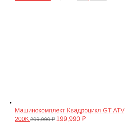
цена
цена:
составляла
199,990 ₽.
209,990 ₽.
Машинокомплект Квадроцикл GT ATV
199,990
₽
200K
Первоначальная
Текущая
209,990
₽
цена
цена:
составляла
199,990 ₽.