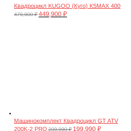
Квадроцикл KUGOO (Куго) K5MAX 400
449,900
₽
Первоначальная
Текущая
479,900
₽
цена
цена:
составляла
449,900 ₽.
479,900 ₽.
Машинокомплект Квадроцикл GT ATV
199,990
₽
200K-2 PRO
Первоначальная
Текущая
209,990
₽