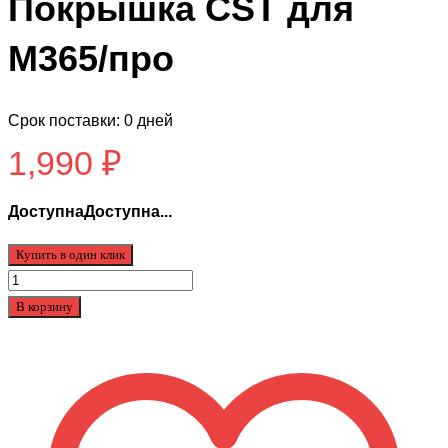
Покрышка CST для
М365/про
Срок поставки: 0 дней
1,990
₽
ДоступнаДоступна...
Купить в один клик
Количество
товара
В корзину
Покрышка
CST
для
М365/
про