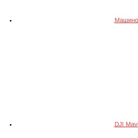
Машино
DJI Mav