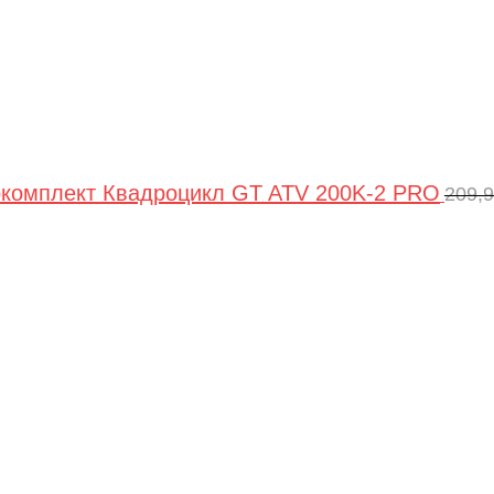
комплект Квадроцикл GT ATV 200K-2 PRO
209,
Пер
цен
сос
209