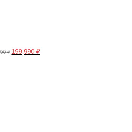
199,990
₽
990
₽
воначальная
Текущая
а
цена:
тавляла
199,990 ₽.
,990 ₽.