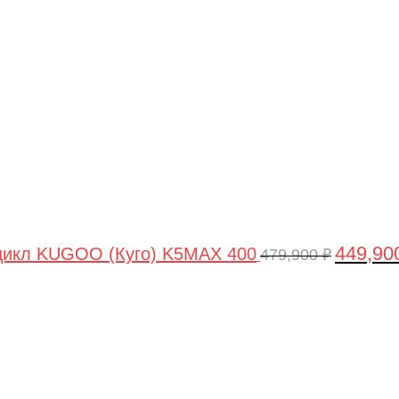
цена
составля
479,900 ₽
449,90
цикл KUGOO (Куго) K5MAX 400
479,900
₽