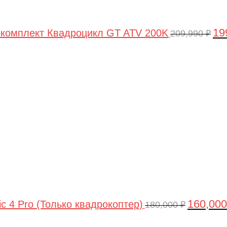
19
комплект Квадроцикл GT ATV 200K
209,990
₽
Первонач
цена
составлял
180,000 ₽.
160,00
ic 4 Pro (Только квадрокоптер)
180,000
₽
Первоначальная
Текущая