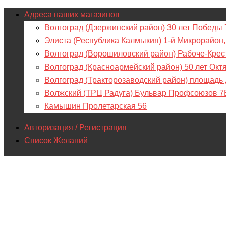
Адреса наших магазинов
Волгоград (Дзержинский район) 30 лет Победы 
Элиста (Республика Калмыкия) 1-й Микрорайон,
Волгоград (Ворошиловский район) Рабоче-Крес
Волгоград (Красноармейский район) 50 лет Окт
Волгоград (Тракторозаводский район) площадь
Волжский (ТРЦ Радуга) Бульвар Профсоюзов 7
Камышин Пролетарская 56
Авторизация / Регистрация
Список Желаний