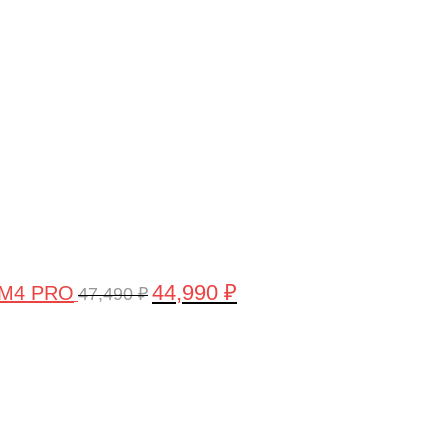
цена
цена:
составляла
44,990 ₽.
47,490 ₽.
44,990
₽
 M4 PRO
47,490
₽