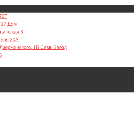
70Г
 17 Дом
тьянская 3
ября 20А
 Дзержинского, 1Б Семь Звёзд
Б