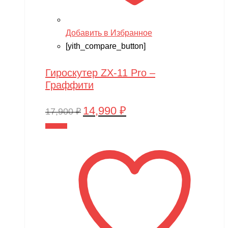
Добавить в Избранное
[yith_compare_button]
Гироскутер ZX-11 Pro –
Граффити
14,990
₽
Первоначальная
Текущая
17,900
₽
цена
цена:
В корзину
составляла
14,990 ₽.
17,900 ₽.