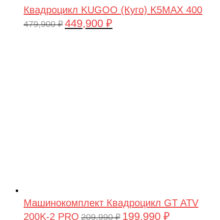
Квадроцикл KUGOO (Куго) K5MAX 400
449,900
₽
Первоначальная
Текущая
479,900
₽
цена
цена:
составляла
449,900 ₽.
479,900 ₽.
Машинокомплект Квадроцикл GT ATV
199,990
₽
200K-2 PRO
Первоначальная
Текущая
209,990
₽