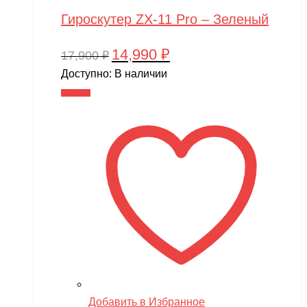
Гироскутер ZX-11 Pro – Зеленый
14,990
₽
Первоначальная
Текущая
17,900
₽
цена
цена:
Доступно:
В наличии
составляла
14,990 ₽.
В корзину
17,900 ₽.
Добавить в Избранное