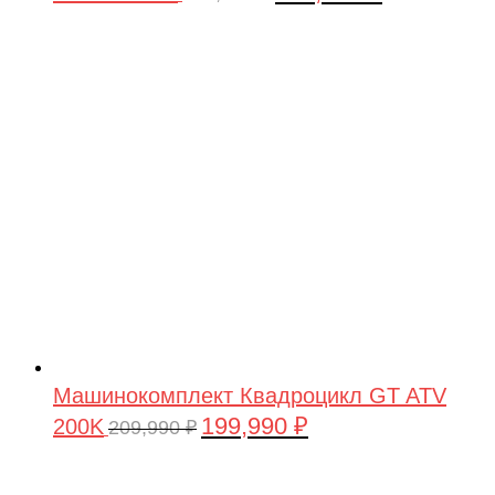
цена
цена:
составляла
199,990 ₽.
209,990 ₽.
Машинокомплект Квадроцикл GT ATV
199,990
₽
200K
Первоначальная
Текущая
209,990
₽
цена
цена:
составляла
199,990 ₽.