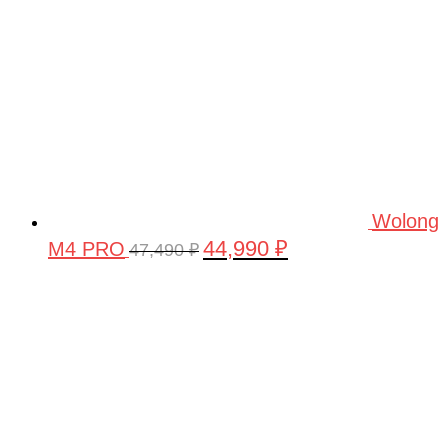
Wolong
44,990
₽
M4 PRO
Первоначальная
Текущая
47,490
₽
цена
цена:
составляла
44,990 ₽.
47,490 ₽.