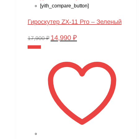
[yith_compare_button]
Гироскутер ZX-11 Pro – Зеленый
14,990
₽
Первоначальная
Текущая
17,900
₽
цена
цена:
В корзину
составляла
14,990 ₽.
17,900 ₽.