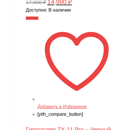
14,990
₽
Первоначальная
Текущая
17,900
₽
цена
цена:
Доступно:
В наличии
составляла
14,990 ₽.
В корзину
17,900 ₽.
Добавить в Избранное
[yith_compare_button]
Гироскутер ZX-11 Pro – Черный