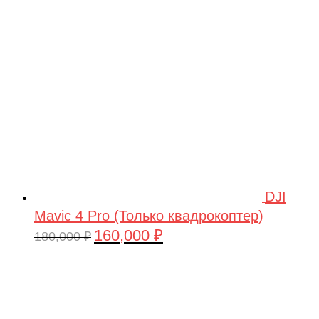
209,990 ₽.
DJI
Mavic 4 Pro (Только квадрокоптер)
160,000
₽
Первоначальная
Текущая
180,000
₽
цена
цена:
составляла
160,000 ₽.
180,000 ₽.