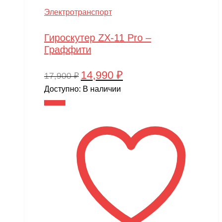
Электротранспорт
Гироскутер ZX-11 Pro –
Граффити
14,990
₽
Первоначальная
Текущая
17,900
₽
цена
цена:
Доступно:
В наличии
составляла
14,990 ₽.
В корзину
17,900 ₽.