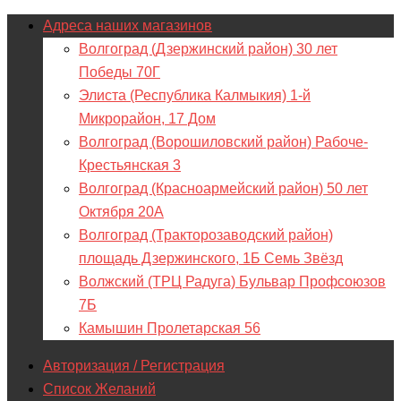
Адреса наших магазинов
Волгоград (Дзержинский район) 30 лет
Победы 70Г
Элиста (Республика Калмыкия) 1-й
Микрорайон, 17 Дом
Волгоград (Ворошиловский район) Рабоче-
Крестьянская 3
Волгоград (Красноармейский район) 50 лет
Октября 20А
Волгоград (Тракторозаводский район)
площадь Дзержинского, 1Б Семь Звёзд
Волжский (ТРЦ Радуга) Бульвар Профсоюзов
7Б
Камышин Пролетарская 56
Авторизация / Регистрация
Список Желаний