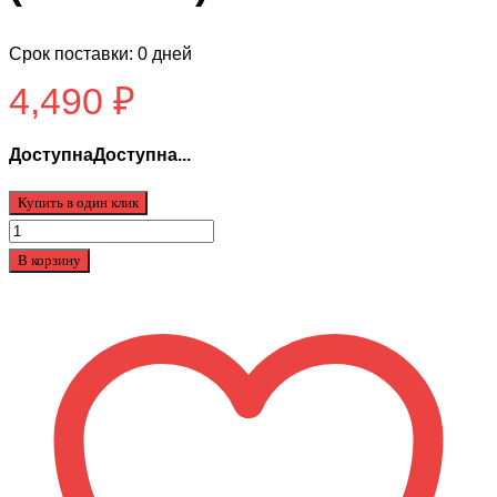
Срок поставки: 0 дней
4,490
₽
ДоступнаДоступна...
Купить в один клик
Количество
товара
В корзину
Покрышка
Сити
коко
(18*9.50-
8)